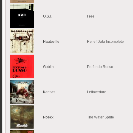
O.S.I.
Free
Hauteville
Relief Data Incomplete
Goblin
Profondo Rosso
Kansas
Leftoverture
Noekk
The Water Sprite