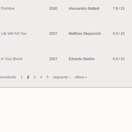
Primitive
2000
Alessandro Mattedi
7.8 / 10
Life Will Kill You
2007
Matthias Stepancich
5.5 / 10
In Your Blood
2007
Edoardo Baldini
5.0 / 10
precedente
1
2
3
4
5
seguente ›
ultima »