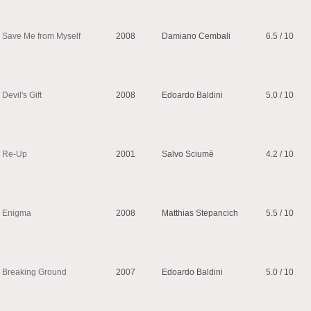
Save Me from Myself
2008
Damiano Cembali
6.5 / 10
Devil's Gift
2008
Edoardo Baldini
5.0 / 10
Re-Up
2001
Salvo Sciumè
4.2 / 10
Enigma
2008
Matthias Stepancich
5.5 / 10
Breaking Ground
2007
Edoardo Baldini
5.0 / 10