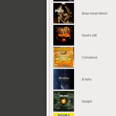
Brian Head Welch
Devil's Gift
Comadose
Ill Niño
Delight