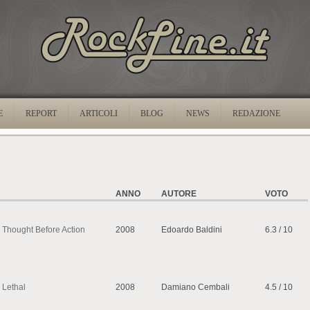
E
REPORT
ARTICOLI
BLOG
NEWS
REDAZIONE
ANNO
AUTORE
VOTO
Thought Before Action
2008
Edoardo Baldini
6.3 / 10
Lethal
2008
Damiano Cembali
4.5 / 10