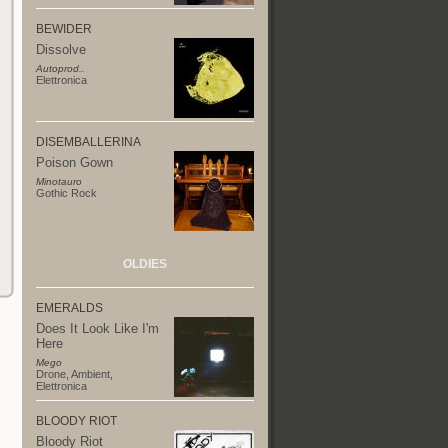
BEWIDER
Dissolve
Autoprod..
Elettronica
DISEMBALLERINA
Poison Gown
Minotauro
Gothic Rock
OLDIES
EMERALDS
Does It Look Like I'm
Here
Mego
Drone
,
Ambient
,
Elettronica
BLOODY RIOT
Bloody Riot