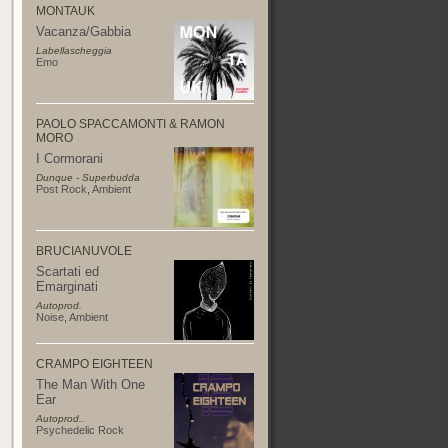
MONTAUK
Vacanza/Gabbia
Labellascheggia
Emo
PAOLO SPACCAMONTI & RAMON
MORO
I Cormorani
Dunque - Superbudda
Post Rock
,
Ambient
BRUCIANUVOLE
Scartati ed
Emarginati
Autoprod.
Noise
,
Ambient
CRAMPO EIGHTEEN
The Man With One
Ear
Autoprod..
Psychedelic Rock