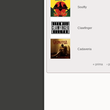
Soulfly
Clawfinger
Cadaveria
« prima
‹ 
Pagine