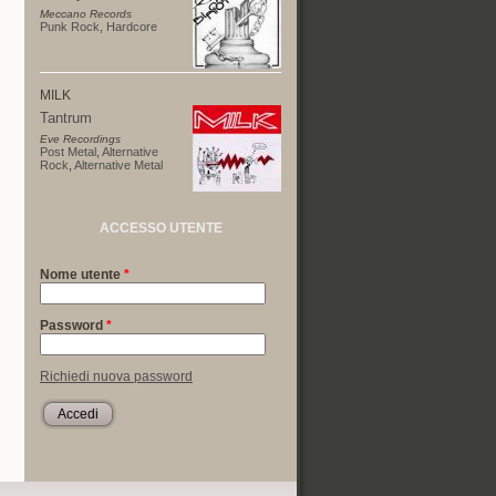
Meccano Records
Punk Rock
,
Hardcore
MILK
Tantrum
Eve Recordings
Post Metal
,
Alternative
Rock
,
Alternative Metal
ACCESSO UTENTE
Nome utente
*
Password
*
Richiedi nuova password