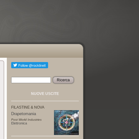
Ricerca
Form di ricerca
NUOVE USCITE
FILASTINE & NOVA
Drapetomania
Post World Industries
Elettronica