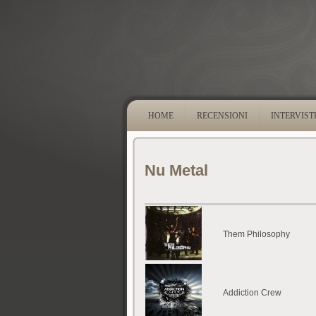
HOME
RECENSIONI
INTERVIST
Nu Metal
Them Philosophy
Addiction Crew