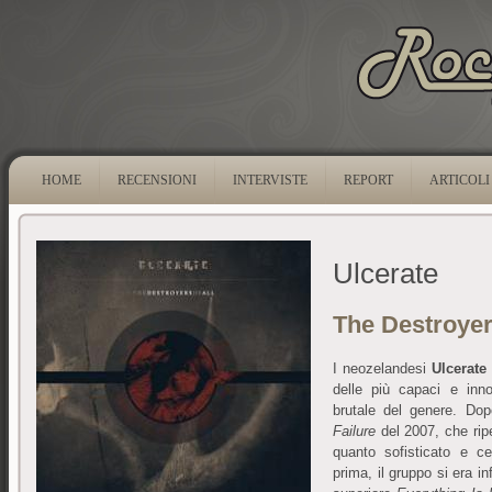
HOME
RECENSIONI
INTERVISTE
REPORT
ARTICOLI
Ulcerate
The Destroyers
I neozelandesi
Ulcerate
delle più capaci e inn
brutale del genere. Dop
Failure
del 2007, che ripe
quanto sofisticato e c
prima, il gruppo si era in