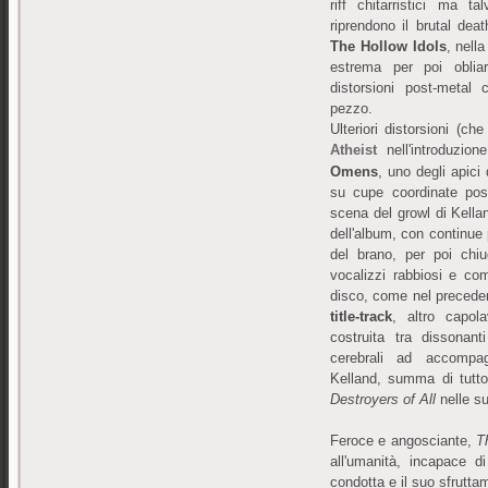
riff chitarristici ma t
riprendono il brutal dea
The Hollow Idols
, nell
estrema per poi obliar
distorsioni post-metal 
pezzo.
Ulteriori distorsioni (ch
Atheist
nell'introduzio
Omens
, uno degli apici 
su cupe coordinate post
scena del growl di Kelland
dell'album, con continue 
del brano, per poi chiu
vocalizzi rabbiosi e com
disco, come nel preced
title-track
, altro capo
costruita tra dissonanti
cerebrali ad accompagn
Kelland, summa di tutto
Destroyers of All
nelle su
Feroce e angosciante,
T
all'umanità, incapace 
condotta e il suo sfrutta