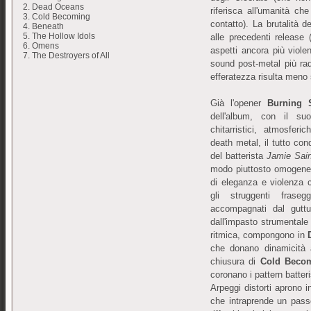
2. Dead Oceans
riferisca all'umanità c
3. Cold Becoming
contatto). La brutalità d
4. Beneath
5. The Hollow Idols
alle precedenti release
6. Omens
aspetti ancora più viole
7. The Destroyers of All
sound post-metal più rad
efferatezza risulta meno 
Già l'opener
Burning 
dell'album, con il suo
chitarristici, atmosferi
death metal, il tutto cond
del batterista
Jamie Sain
modo piuttosto omogene
di eleganza e violenza c
gli struggenti frase
accompagnati dal gutt
dall'impasto strumentale 
ritmica, compongono in
che donano dinamicità a
chiusura di
Cold Beco
coronano i pattern batteri
Arpeggi distorti aprono
che intraprende un pass