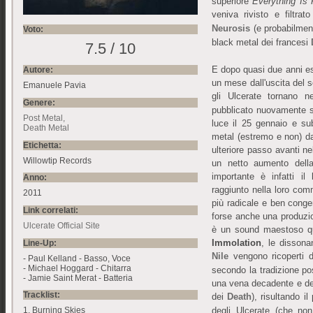
superiore
Everything Is 
veniva rivisto e filtrat
Neurosis
(e probabilment
Voto:
black metal dei francesi
7.5 / 10
E dopo quasi due anni esa
Autore:
un mese dall'uscita del 
Emanuele Pavia
gli Ulcerate tornano n
Genere:
pubblicato nuovamente so
Post Metal
luce il 25 gennaio e su
Death Metal
metal (estremo e non) d
Etichetta:
ulteriore passo avanti ne
Willowtip Records
un netto aumento della
importante è infatti il
Anno:
raggiunto nella loro com
2011
più radicale e ben conge
Link correlati:
forse anche una produzio
Ulcerate Official Site
è un sound maestoso qua
Immolation
, le dissona
Line-Up:
Nile
vengono ricoperti d
- Paul Kelland - Basso, Voce
- Michael Hoggard - Chitarra
secondo la tradizione po
- Jamie Saint Merat - Batteria
una vena decadente e des
Tracklist:
dei
Death
), risultando i
degli Ulcerate (che non
1. Burning Skies