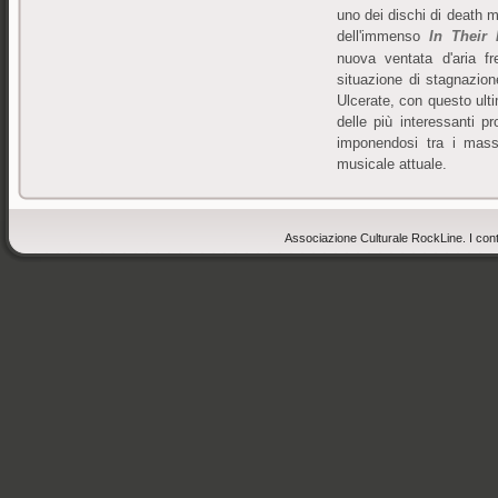
uno dei dischi di death m
dell'immenso
In Their
nuova ventata d'aria 
situazione di stagnazion
Ulcerate, con questo ulti
delle più interessanti p
imponendosi tra i mass
musicale attuale.
Associazione Culturale RockLine. I cont