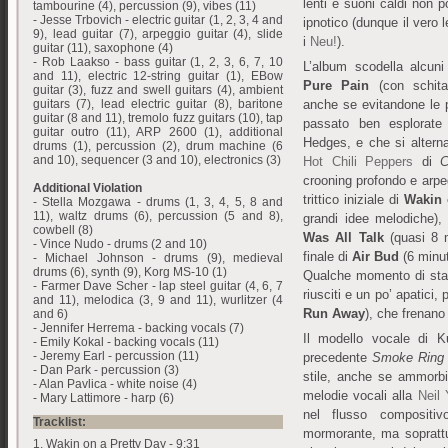
lenti e suoni caldi non 
tambourine (4), percussion (9), vibes (11)
- Jesse Trbovich - electric guitar (1, 2, 3, 4 and
ipnotico (dunque il vero 
9), lead guitar (7), arpeggio guitar (4), slide
i
Neu!
).
guitar (11), saxophone (4)
- Rob Laakso - bass guitar (1, 2, 3, 6, 7, 10
L’album scodella alcuni
and 11), electric 12-string guitar (1), EBow
Pure Pain
(con schitar
guitar (3), fuzz and swell guitars (4), ambient
guitars (7), lead electric guitar (8), baritone
anche se evitandone le 
guitar (8 and 11), tremolo fuzz guitars (10), tap
passato ben esplorate
guitar outro (11), ARP 2600 (1), additional
Hedges, e che si altern
drums (1), percussion (2), drum machine (6
and 10), sequencer (3 and 10), electronics (3)
Hot Chili Peppers
di
C
crooning profondo e arpeg
Additional Violation
trittico iniziale di
Wakin 
- Stella Mozgawa - drums (1, 3, 4, 5, 8 and
11), waltz drums (6), percussion (5 and 8),
grandi idee melodiche)
cowbell (8)
Was All Talk
(quasi 8 m
- Vince Nudo - drums (2 and 10)
finale di
Air Bud
(6 minu
- Michael Johnson - drums (9), medieval
drums (6), synth (9), Korg MS-10 (1)
Qualche momento di stan
- Farmer Dave Scher - lap steel guitar (4, 6, 7
riusciti e un po’ apatici, 
and 11), melodica (3, 9 and 11), wurlitzer (4
Run Away
), che frenano
and 6)
- Jennifer Herrema - backing vocals (7)
Il modello vocale di K
- Emily Kokal - backing vocals (11)
- Jeremy Earl - percussion (11)
precedente
Smoke Ring 
- Dan Park - percussion (3)
stile, anche se ammorbi
- Alan Pavlica - white noise (4)
melodie vocali alla
Neil
- Mary Lattimore - harp (6)
nel flusso compositi
Tracklist:
mormorante, ma soprattu
1. Wakin on a Pretty Day - 9:31