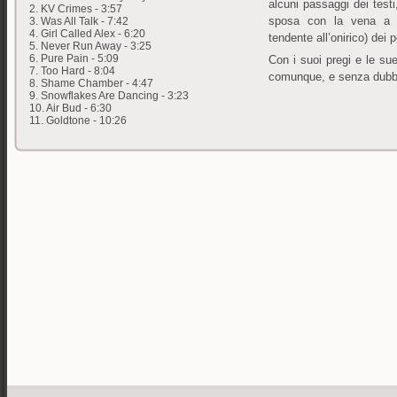
alcuni passaggi dei testi
2. KV Crimes - 3:57
sposa con la vena a 
3. Was All Talk - 7:42
4. Girl Called Alex - 6:20
tendente all’onirico) dei 
5. Never Run Away - 3:25
6. Pure Pain - 5:09
Con i suoi pregi e le su
7. Too Hard - 8:04
comunque, e senza dubbio,
8. Shame Chamber - 4:47
9. Snowflakes Are Dancing - 3:23
10. Air Bud - 6:30
11. Goldtone - 10:26