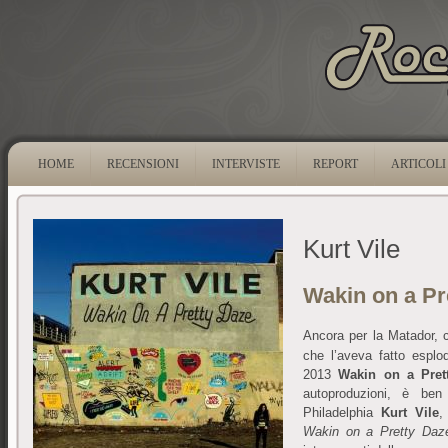
HOME
RECENSIONI
INTERVISTE
REPORT
ARTICOLI
Kurt Vile
Wakin on a Pr
Ancora per la Matador, 
che l’aveva fatto esplo
2013
Wakin on a Pret
autoproduzioni, è ben 
Philadelphia
Kurt Vile
,
Wakin on a Pretty Daz