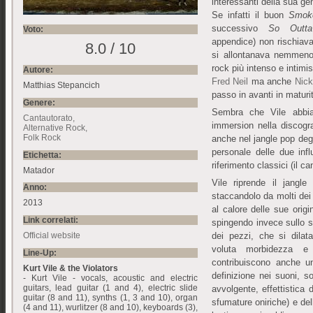
interessanti della sua ge
Se infatti il buon
Smoke
successivo
So Outt
Voto:
appendice) non rischiav
8.0 / 10
si allontanava nemmeno 
rock più intenso e intimi
Autore:
Fred Neil
ma anche
Nick
Matthias Stepancich
passo in avanti in maturit
Genere:
Sembra che Vile abbia 
Cantautorato
immersion nella discogr
Alternative Rock
Folk Rock
anche nel jangle pop deg
personale delle due inf
Etichetta:
riferimento classici (il 
Matador
Vile riprende il jangle
Anno:
staccandolo da molti dei 
2013
al calore delle sue origi
Link correlati:
spingendo invece sullo s
Official website
dei pezzi, che si dilat
voluta morbidezza e 
Line-Up:
contribuiscono anche u
Kurt Vile & the Violators
definizione nei suoni, s
- Kurt Vile - vocals, acoustic and electric
guitars, lead guitar (1 and 4), electric slide
avvolgente, effettistica
guitar (8 and 11), synths (1, 3 and 10), organ
sfumature oniriche) e del
(4 and 11), wurlitzer (8 and 10), keyboards (3),