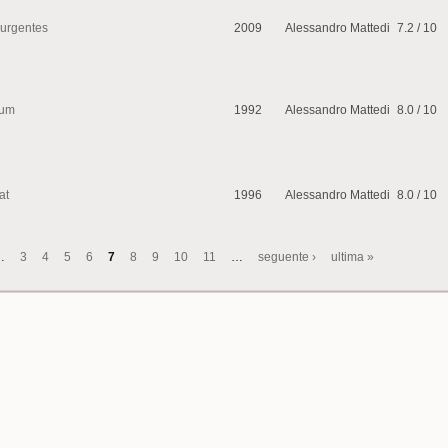
surgentes
2009
Alessandro Mattedi
7.2 / 10
um
1992
Alessandro Mattedi
8.0 / 10
at
1996
Alessandro Mattedi
8.0 / 10
…
3
4
5
6
7
8
9
10
11
…
seguente ›
ultima »