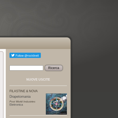
Ricerca
Form di ricerca
NUOVE USCITE
FILASTINE & NOVA
Drapetomania
Post World Industries
Elettronica