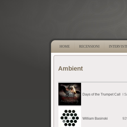
HOME
RECENSIONI
INTERVIST
Ambient
Days of the Trumpet Call
I 
William Basinski
92