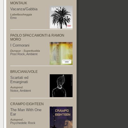
MONTAUK
Vacanza/Gabbia
Labellascheggia
Emo
PAOLO SPACCAMONTI & RAMON
MORO
I Cormorani
Dunque - Superbudda
Post Rock
,
Ambient
BRUCIANUVOLE
Scartati ed
Emarginati
Autoprod.
Noise
,
Ambient
CRAMPO EIGHTEEN
The Man With One
Ear
Autoprod..
Psychedelic Rock