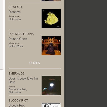
BEWIDER
Dissolve
Autoprod..
Elettronica
DISEMBALLERINA
Poison Gown
Minotauro
Gothic Rock
OLDIES
EMERALDS
Does It Look Like I'm
Here
Mego
Drone
,
Ambient
,
Elettronica
BLOODY RIOT
Bloody Riot