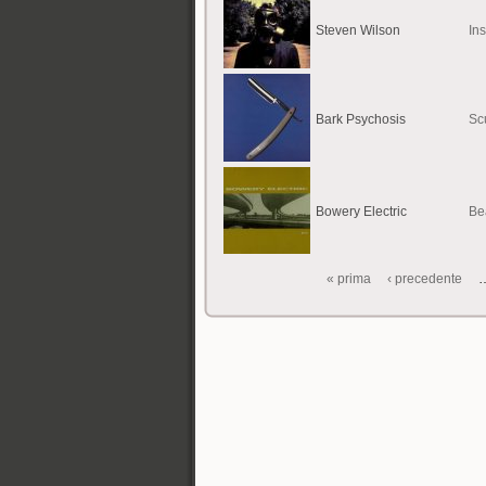
Steven Wilson
In
Bark Psychosis
Sc
Bowery Electric
Be
« prima
‹ precedente
Pagine