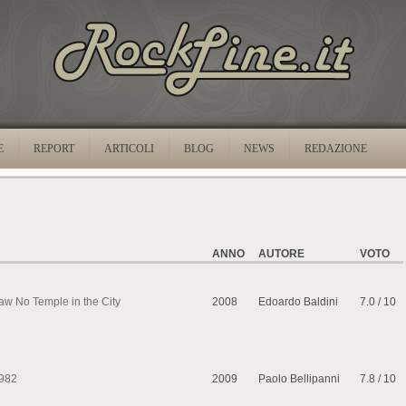
E
REPORT
ARTICOLI
BLOG
NEWS
REDAZIONE
ANNO
AUTORE
VOTO
Saw No Temple in the City
2008
Edoardo Baldini
7.0 / 10
982
2009
Paolo Bellipanni
7.8 / 10