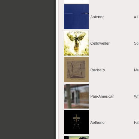
Antenne
#1
Celldweller
So
Rachel's
Mu
Pan•American
Wh
Aethenor
Fa