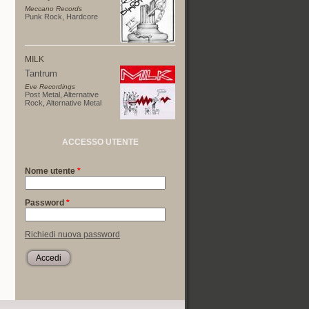
Meccano Records
Punk Rock
,
Hardcore
MILK
Tantrum
Eve Recordings
Post Metal
,
Alternative
Rock
,
Alternative Metal
ACCESSO UTENTE
Nome utente
*
Password
*
Richiedi nuova password