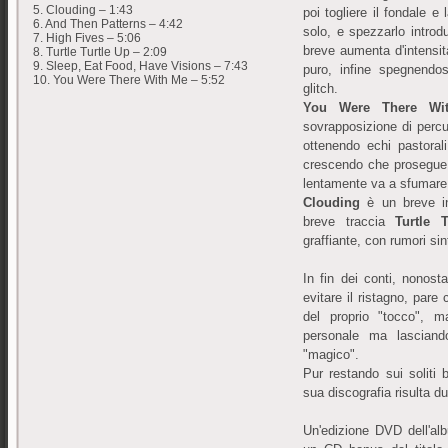
5. Clouding – 1:43
poi togliere il fondale e
6. And Then Patterns – 4:42
solo, e spezzarlo introd
7. High Fives – 5:06
breve aumenta d'intensità
8. Turtle Turtle Up – 2:09
9. Sleep, Eat Food, Have Visions – 7:43
puro, infine spegnendo
10. You Were There With Me – 5:52
glitch.
You Were There Wi
sovrapposizione di percus
ottenendo echi pastorali
crescendo che prosegue 
lentamente va a sfumare
Clouding
è un breve int
breve traccia
Turtle 
graffiante, con rumori s
In fin dei conti, nonost
evitare il ristagno, par
del proprio "tocco", m
personale ma lasciand
"magico".
Pur restando sui soliti b
sua discografia risulta d
Un'edizione DVD dell'al