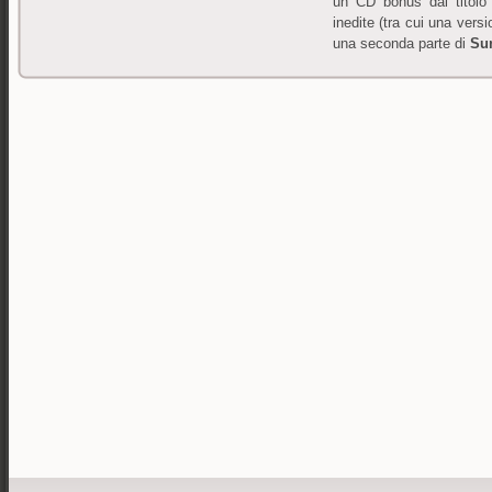
un CD bonus dal titol
inedite (tra cui una vers
una seconda parte di
Su