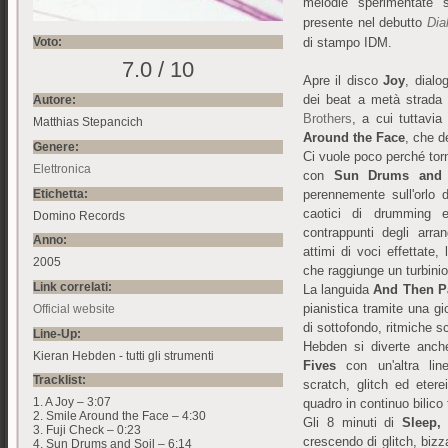
melodie sperimentate
presente nel debutto
Dia
Voto:
di stampo IDM.
7.0 / 10
Apre il disco
Joy
, dialo
dei beat a metà strada 
Autore:
Brothers
, a cui tuttavi
Matthias Stepancich
Around the Face
, che d
Genere:
Ci vuole poco perché torn
Elettronica
con
Sun Drums and 
Etichetta:
perennemente sull'orlo d
caotici di drumming e
Domino Records
contrappunti degli arra
Anno:
attimi di voci effettate,
2005
che raggiunge un turbinio
Link correlati:
La languida
And Then P
pianistica tramite una gio
Official website
di sottofondo, ritmiche 
Line-Up:
Hebden si diverte anche
Kieran Hebden - tutti gli strumenti
Fives
con un'altra line
Tracklist:
scratch, glitch ed etere
1. A Joy – 3:07
quadro in continuo bilico
2. Smile Around the Face – 4:30
Gli 8 minuti di
Sleep,
3. Fuji Check – 0:23
crescendo di glitch, bizz
4. Sun Drums and Soil – 6:14