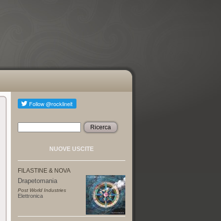
Ricerca
Form di ricerca
NUOVE USCITE
FILASTINE & NOVA
Drapetomania
Post World Industries
Elettronica