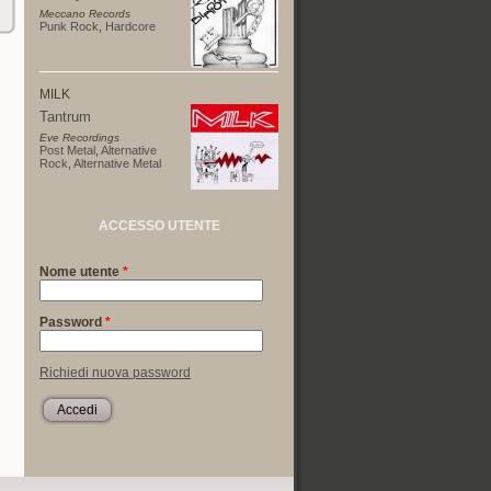
Meccano Records
Punk Rock
,
Hardcore
MILK
Tantrum
Eve Recordings
Post Metal
,
Alternative
Rock
,
Alternative Metal
ACCESSO UTENTE
Nome utente
*
Password
*
Richiedi nuova password