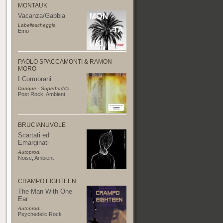
MONTAUK
Vacanza/Gabbia
Labellascheggia
Emo
PAOLO SPACCAMONTI & RAMON
MORO
I Cormorani
Dunque - Superbudda
Post Rock
,
Ambient
BRUCIANUVOLE
Scartati ed
Emarginati
Autoprod.
Noise
,
Ambient
CRAMPO EIGHTEEN
The Man With One
Ear
Autoprod..
Psychedelic Rock