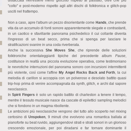
distaccata nell'essere meno giocoso rispetto al passato, oltre che più
"colto" e post-moderno rispetto agli altri dischi di folktronica e glitch-pop
usciti nel frattempo.
Non a caso, apre l'album un pezzo disorientante come
Hands
, che prende
vita da un accumulo di fonti sonore apparentemente slegate e contrastanti,
in un caotico e sfavillante panorama psichedelico il cui collante diventa
l'ingresso di un beat secco, prima che si spenga per lasciare le
stratificazioni svanire in una coda riverberata.
Anche la successiva
She Moves She
, che riprende delle soluzioni
folktroniche orientaleggianti tipiche del precedente album
Pause
,
costituisce in realtà una piccola evoluzione operativa, come testimoniano
le nevrotiche interruzioni del panorama sonoro con incursioni intermittenti
più violente, così come l'affine
My Angel Rocks Back and Forth
, la cui
melodia di carillon si accoppia con un polveroso e desolato battito quasi
trip-hop prima di venire accompagnata da synth, glitch, e archi dal sapore
neoclassico.
In
Spirit Fingers
è solo un rapido battito di charleston a tenere il tempo,
mentre il tessuto musicale nasce da cascate di epilettici sampling melodici
che si fondono in un magma ribollente.
Le ambizioni più neoclassiche vengono del tutto allo scoperto nel mixing
certosino di
Unspoken
, 9 minuti che evolvono una romantica ballata al
pianoforte su beat ruvido, aggiungendovi strati e strati sonori in un glorioso
crescendo emozionale, per poi diradarsi e far tornare dominante il