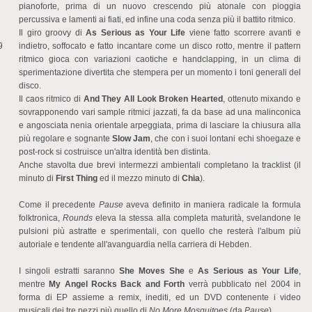
pianoforte, prima di un nuovo crescendo più atonale con pioggia
percussiva e lamenti ai fiati, ed infine una coda senza più il battito ritmico.
Il giro groovy di
As Serious as Your Life
viene fatto scorrere avanti e
indietro, soffocato e fatto incantare come un disco rotto, mentre il pattern
9
ritmico gioca con variazioni caotiche e handclapping, in un clima di
sperimentazione divertita che stempera per un momento i toni generali del
disco.
Il caos ritmico di
And They All Look Broken Hearted
, ottenuto mixando e
sovrapponendo vari sample ritmici jazzati, fa da base ad una malinconica
e angosciata nenia orientale arpeggiata, prima di lasciare la chiusura alla
più regolare e sognante
Slow Jam
, che con i suoi lontani echi shoegaze e
post-rock si costruisce un'altra identità ben distinta.
Anche stavolta due brevi intermezzi ambientali completano la tracklist (il
minuto di
First Thing
ed il mezzo minuto di
Chia
).
Come il precedente
Pause
aveva definito in maniera radicale la formula
folktronica,
Rounds
eleva la stessa alla completa maturità, svelandone le
pulsioni più astratte e sperimentali, con quello che resterà l'album più
autoriale e tendente all'avanguardia nella carriera di Hebden.
I singoli estratti saranno
She Moves She
e
As Serious as Your Life
,
mentre
My Angel Rocks Back and Forth
verrà pubblicato nel 2004 in
forma di EP assieme a remix, inediti, ed un DVD contenente i video
musicali dei tre pezzi più quello di
No More Mosquitoes
(da
Pause
).