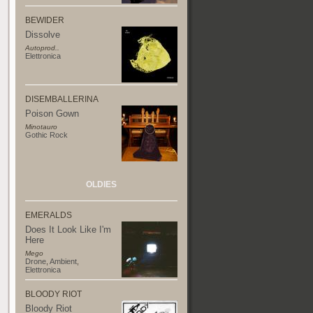
BEWIDER
Dissolve
Autoprod..
Elettronica
DISEMBALLERINA
Poison Gown
Minotauro
Gothic Rock
OLDIES
EMERALDS
Does It Look Like I'm
Here
Mego
Drone
,
Ambient
,
Elettronica
BLOODY RIOT
Bloody Riot