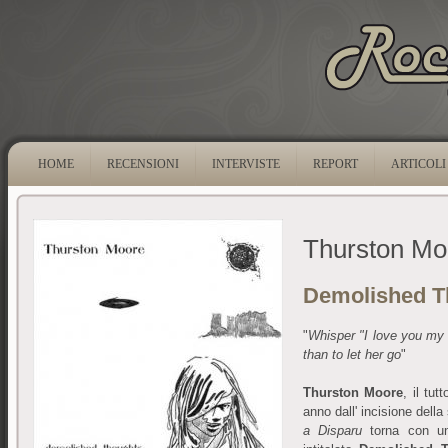
HOME
RECENSIONI
INTERVISTE
REPORT
ARTICOLI
Thurston Mo
Demolished T
"
Whisper "I love you my da
than to let her go
"
Thurston Moore
, il tu
anno dall' incisione della
a Disparu
torna con un 