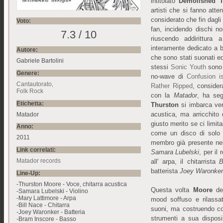
intitolato
Demolished 
artisti che si fanno atte
considerato che fin dagli
Voto:
fan, incidendo dischi n
7.3 / 10
riuscendo addirittura
interamente dedicato a b
Autore:
che sono stati suonati ed 
Gabriele Bartolini
stessi
Sonic Youth
sono s
Genere:
no-wave di
Confusion i
Cantautorato
Rather Ripped
, consider
Folk Rock
con la
Matador
, ha segn
Etichetta:
Thurston
si imbarca vers
acustica, ma arricchito 
Matador
giusto merito se ci limi
Anno:
come un disco di solo f
2011
membro già presente nel
Link correlati:
Samara Lubelski
, per il
Matador records
all' arpa, il chitarrista
B
batterista
Joey Waronker
Line-Up:
-Thurston Moore - Voce, chitarra acustica
Questa volta
Moore
dec
-Samara Lubelski - Violino
-Mary Lattimore - Arpa
mood soffuso e rilassat
-Bill Nace - Chitarra
suoni, ma costruendo co
-Joey Waronker - Batteria
strumenti a sua disposi
-Bram Inscore - Basso