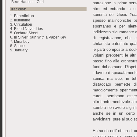
-Beck Hansen - Cori
narrazione in prima pers
ritmi ed entrando in 
Tracklist:
sonorità dei
Sonic You
1. Benediction
spesso malinconiche par
2. Illuminine
3. Circulation
spontaneo e per nient
4. Blood Never Lies
indirizzato sicuramente a
5. Orchard Street
6. In Silver Rain With a Paper Key
di registrazione, che
7. Mina Loy
chitarrista patentato qua
8. Space
le parti composte a dodi
9. January
volumi prepotenti le altri
basso fino alle orchestr
fuori dal comune. Rispet
il lavoro è spiccatament
sonica ma suo, in tutt
distaccato permette d
maggiormente sperimenta
curati, sembrano esse
altrettanto meritevole a
sembra non avere signific
anche se in un certo 
avvicinarsi pure al suo st
Entrando nell' ottica di a
si nota come i primi qu