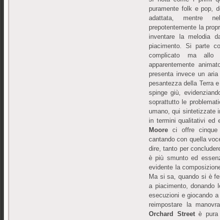
puramente folk e pop, do
adattata, mentre n
prepotentemente la propri
inventare la melodia d
piacimento. Si parte c
complicato ma allo 
apparentemente animato
presenta invece un aria
pesantezza della Terra e 
spinge giù, evidenziand
soprattutto le problemati
umano, qui sintetizzate i
in termini qualitativi e
Moore
ci offre cinque 
cantando con quella voc
dire, tanto per concluder
è più smunto ed essenzi
evidente la composizion
Ma si sa, quando si è fe
a piacimento, donando l
esecuzioni e giocando a
reimpostare la manovra 
Orchard Street
è pura