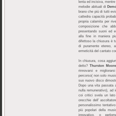
lenta ed incisiva, mentr
melodie abituali di
Demo
brano che più di tutti evi
cattedra capacità probab
propria calamita per riv
composizione che abbra
presentando suoni ed e
alla fine in maniera p
difettoso la chiusura è t
di puramente etereo, a
ermeticità del cantato co
In chiusura, cosa aggiun
detto?
Thurston Moore
rinnovarsi e migliorars
percorso( non solo music
suo nuovo disco dimostr
Dopo una vita passata a
nulla remunerativo), ad i
coi critici svela un lat
orecchie dell' ascoltato
personalissimo tentativo 
più popolari della mu
innovativo, o perl