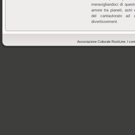
meravigliandoci di ques
amore tra pianeti, astri 
del cantautorato ad a
divertissement.
Associazione Culturale RockLine. I cont