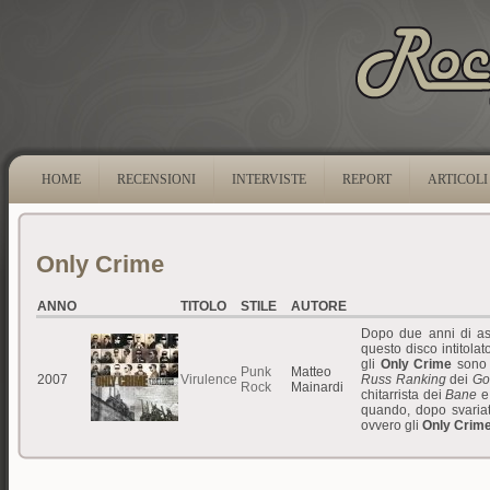
HOME
RECENSIONI
INTERVISTE
REPORT
ARTICOLI
Only Crime
ANNO
TITOLO
STILE
AUTORE
Dopo due anni di as
questo disco intitolat
gli
Only Crime
sono 
Punk
Matteo
2007
Virulence
Russ Ranking
dei
Go
Rock
Mainardi
chitarrista dei
Bane
e
quando, dopo svariati
ovvero gli
Only Crim