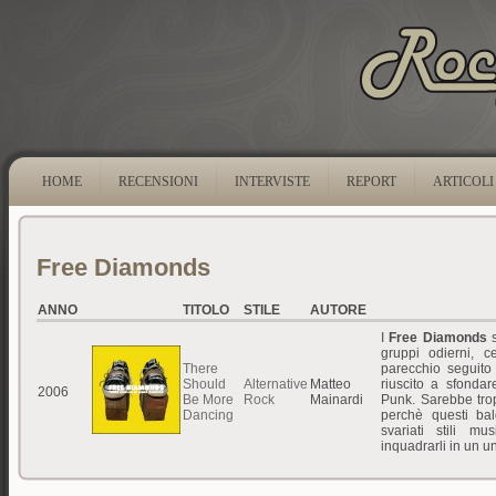
HOME
RECENSIONI
INTERVISTE
REPORT
ARTICOLI
Free Diamonds
ANNO
TITOLO
STILE
AUTORE
I
Free Diamonds
s
gruppi odierni, 
There
parecchio seguit
Should
Alternative
Matteo
riuscito a sfonda
2006
Be More
Rock
Mainardi
Punk. Sarebbe tropp
Dancing
perchè questi bal
svariati stili mu
inquadrarli in un un