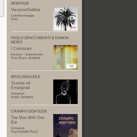
MONTAUK
Vacanza/Gabbia
Labellascheggia
Emo
PAOLO SPACCAMONTI & RAMON
MORO
I Cormorani
Dunque - Superbudda
Post Rock
,
Ambient
BRUCIANUVOLE
Scartati ed
Emarginati
Autoprod.
Noise
,
Ambient
CRAMPO EIGHTEEN
The Man With One
Ear
Autoprod..
Psychedelic Rock