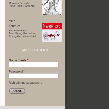
Meccano Records
Punk Rock
,
Hardcore
MILK
Tantrum
Eve Recordings
Post Metal
,
Alternative
Rock
,
Alternative Metal
ACCESSO UTENTE
Nome utente
*
Password
*
Richiedi nuova password