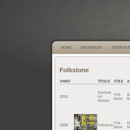
HOME
RECENSIONI
INTERVIST
Folkstone
ANNO
TITOLO
STILE
A
Damnati
Folk
G
2010
Ad
Metal
N
Metalla
Folk
G
2008
Folkstone
Metal
N