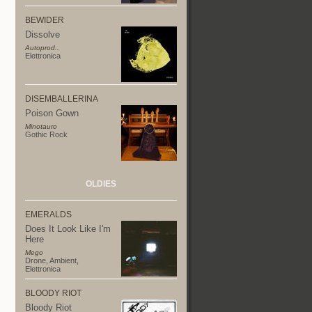
BEWIDER
Dissolve
Autoprod..
Elettronica
DISEMBALLERINA
Poison Gown
Minotauro
Gothic Rock
OLDIES
EMERALDS
Does It Look Like I'm
Here
Mego
Drone
,
Ambient
,
Elettronica
BLOODY RIOT
Bloody Riot