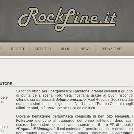
E
REPORT
ARTICOLI
BLOG
NEWS
REDAZIONE
UTORE
Secondo disco per i bergamaschi
Folkstone
, oramai divenuti il gruppo
di punta della scena Folk Metal nostrana grazie al buon riscontro
ioele
ottenuto sia dal disco di
debutto omonimo
(Fuel Records, 2008) sia dai
asi
numerosissimi concerti in giro per il Nord Italia e l'Europa Centrale negli
ultimi tre anni, in formazione acustica od elettrica.
Giovane formazione bergamasca composta di ben otto elementi, i
Folkstone
giungono al traguardo del primo full-length dopo aver
riscosso buonissimi consensi l'anno scorso con il loro EP di debutto
ioele
“Briganti di Montagna”
, il cui materiale è peraltro ripreso e rielaborato
asi
per quattro quinti su questo nuovo omonimo
“Folkstone”
,