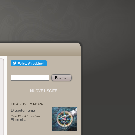
Ricerca
Form di ricerca
NUOVE USCITE
FILASTINE & NOVA
Drapetomania
Post World Industries
Elettronica