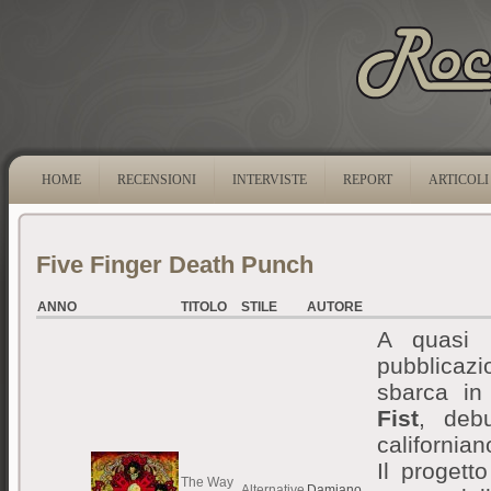
HOME
RECENSIONI
INTERVISTE
REPORT
ARTICOLI
Five Finger Death Punch
ANNO
TITOLO
STILE
AUTORE
A quasi 
pubblicazio
sbarca i
Fist
, deb
california
Il progett
The Way
Alternative
Damiano