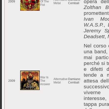
opera dell
2009
Of The
Metal
Cembali
Fist
Zolthan B
promettent
Ivan Mo
W.A.S.P.
,
Jeremy S
Deadsett
,
Nel corso d
una band,
mai partic
perché si t
e difetti 
tende a m
War Is
Alternative
Damiano
attesa del
2009
The
Metal
Cembali
Answer
successi
viverne 
interesse
tappa pura