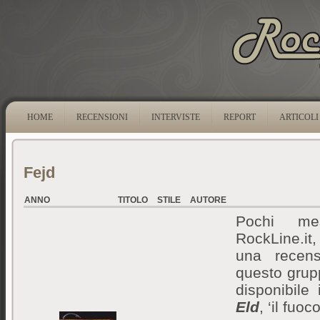
HOME
RECENSIONI
INTERVISTE
REPORT
ARTICOLI
Fejd
ANNO
TITOLO
STILE
AUTORE
Pochi me
RockLine.it, 
una recen
questo grup
disponibile 
Eld
, ‘il fuoco