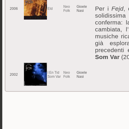
Neo
Gioele
Per i
Fejd
,
2006
Eld
Folk
Nasi
solidiss
conferma: l
cambiata, l
musiche rica
già esplo
precedenti 
Som Var
(20
I En Tid
Neo
Gioele
2002
Som Var
Folk
Nasi