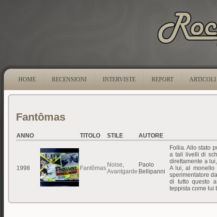
HOME
RECENSIONI
INTERVISTE
REPORT
ARTICOLI
Fantômas
ANNO
TITOLO
STILE
AUTORE
Follia. Allo stato
a tali livelli di s
direttamente a lui
Noise
,
Paolo
1998
Fantômas
A lui, al monello
Avantgarde
Bellipanni
sperimentatore da
di tutto questo 
teppista come lui 