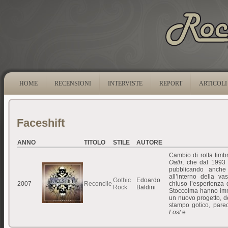
HOME
RECENSIONI
INTERVISTE
REPORT
ARTICOLI
Faceshift
ANNO
TITOLO
STILE
AUTORE
Cambio di rotta tim
Oath
, che dal 1993 
pubblicando anche t
all’interno della 
Gothic
Edoardo
2007
Reconcile
chiuso l’esperienza 
Rock
Baldini
Stoccolma hanno imme
un nuovo progetto, 
stampo gotico, parec
Lost
e