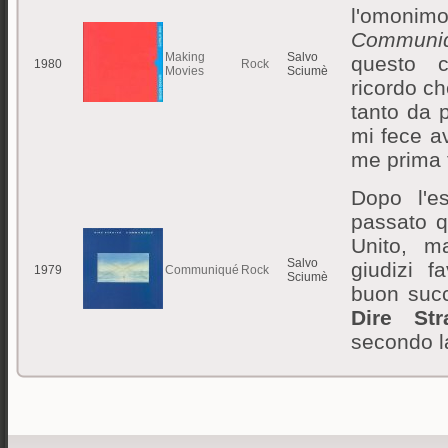
l'omoni
Commun
Making
Salvo
questo 
1980
Rock
Movies
Sciumè
ricordo c
tanto da p
mi fece a
me prima 
Dopo l'e
passato q
Unito, 
Salvo
giudizi f
1979
Communiqué
Rock
Sciumè
buon suc
Dire Stra
secondo l