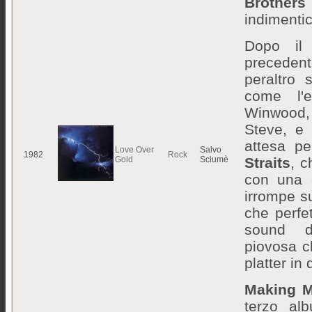
Brother
indimentic
Dopo il
precede
peraltro 
come l'e
Winwood,
Steve, 
attesa p
Love Over
Salvo
1982
Rock
Gold
Sciumè
Straits
, c
con una 
irrompe s
che perfe
sound da
piovosa c
platter in
Making M
terzo a