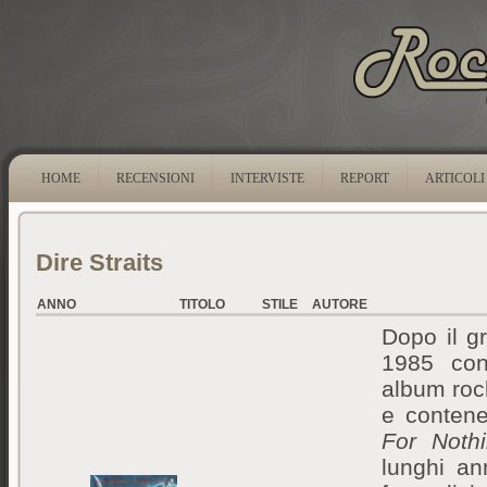
HOME
RECENSIONI
INTERVISTE
REPORT
ARTICOLI
Dire Straits
ANNO
TITOLO
STILE
AUTORE
Dopo il g
1985 c
album roc
e conten
For Noth
lunghi an