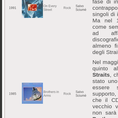
fase di i
On Every
Salvo
contrapp
1991
Rock
Street
Sciumè
singoli di 
Ma nel 1
come sem
ad aff
discogra
almeno fi
degli Stra
Nel maggio
quinto 
Straits
, c
stato uno
essere 
Brothers in
Salvo
supporto,
1985
Rock
Arms
Sciumè
che il CD
vecchio 
non sarà