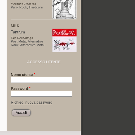
Meccano Records
Punk Rock
,
Hardcore
MILK
Tantrum
Eve Recordings
Post Metal
,
Alternative
Rock
,
Alternative Metal
ACCESSO UTENTE
Nome utente
*
Password
*
Richiedi nuova password