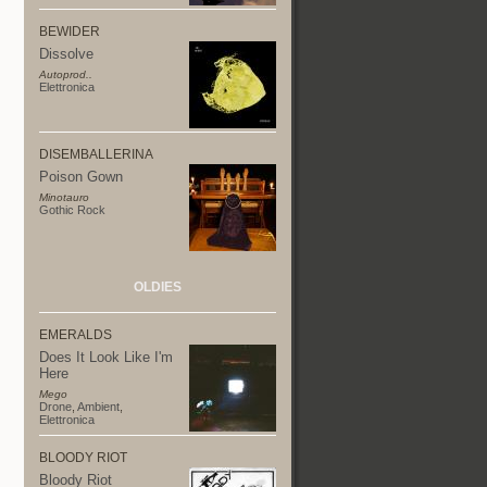
BEWIDER
Dissolve
Autoprod..
Elettronica
DISEMBALLERINA
Poison Gown
Minotauro
Gothic Rock
OLDIES
EMERALDS
Does It Look Like I'm
Here
Mego
Drone
,
Ambient
,
Elettronica
BLOODY RIOT
Bloody Riot