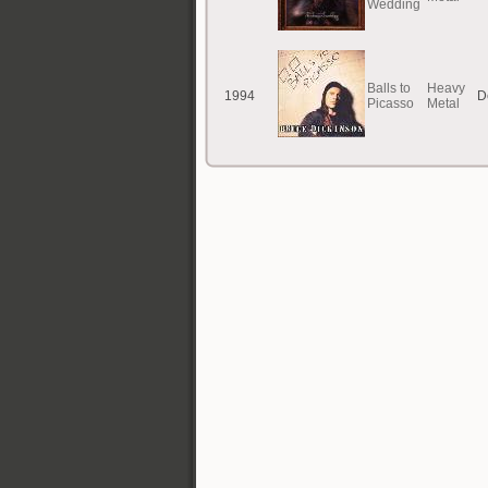
Wedding
Balls to
Heavy
1994
D
Picasso
Metal