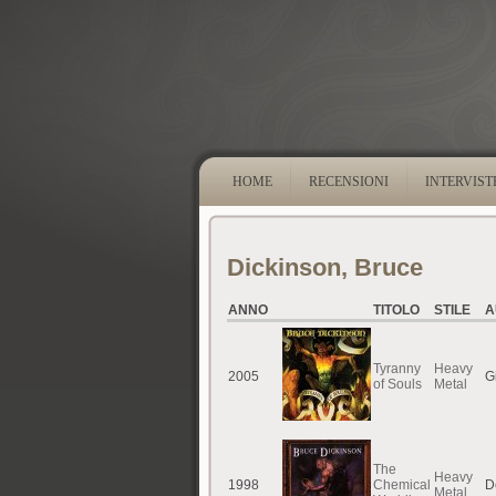
HOME
RECENSIONI
INTERVIST
Dickinson, Bruce
ANNO
TITOLO
STILE
A
Tyranny
Heavy
2005
G
of Souls
Metal
The
Heavy
1998
Chemical
D
Metal