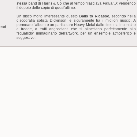
stessa band di Harris & Co che al tempo rilasciava
Virtual IX
vendendo
il doppio delle copie di quest'ultimo.
Un disco molto interessante questo
Balls to Ricasso
, secondo nella
discografia solista Dickinson, e sicuramente tra i migliori riusciti. A
permeare l'album è un particolare Heavy Metal dalle tinte malinconiche
ead
e fredde, a tratti angoscianti che si allacciano perfettamente allo
"squallido" immaginario dell'artwork, per un ensemble atmosferico e
suggestivo.