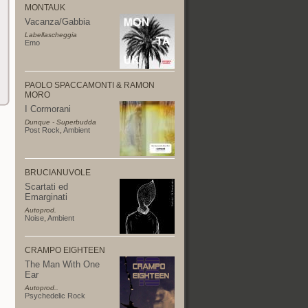
MONTAUK
Vacanza/Gabbia
Labellascheggia
Emo
PAOLO SPACCAMONTI & RAMON
MORO
I Cormorani
Dunque - Superbudda
Post Rock
,
Ambient
BRUCIANUVOLE
Scartati ed
Emarginati
Autoprod.
Noise
,
Ambient
CRAMPO EIGHTEEN
The Man With One
Ear
Autoprod..
Psychedelic Rock