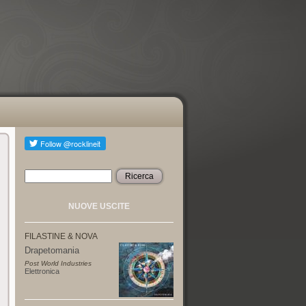
Ricerca
Form di ricerca
NUOVE USCITE
FILASTINE & NOVA
Drapetomania
Post World Industries
Elettronica