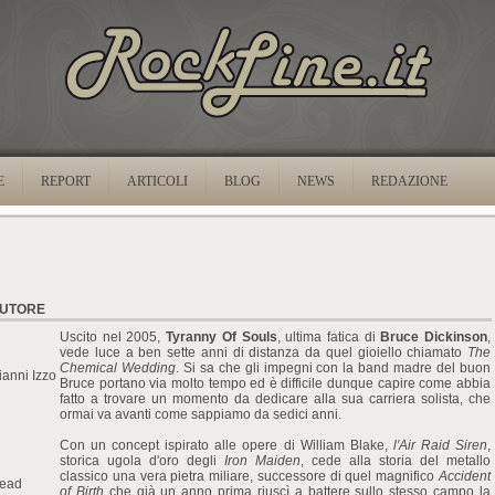
E
REPORT
ARTICOLI
BLOG
NEWS
REDAZIONE
UTORE
Uscito nel 2005,
Tyranny Of Souls
, ultima fatica di
Bruce Dickinson
,
vede luce a ben sette anni di distanza da quel gioiello chiamato
The
Chemical Wedding
. Si sa che gli impegni con la band madre del buon
ianni Izzo
Bruce portano via molto tempo ed è difficile dunque capire come abbia
fatto a trovare un momento da dedicare alla sua carriera solista, che
ormai va avanti come sappiamo da sedici anni.
Con un concept ispirato alle opere di William Blake,
l'Air Raid Siren
,
storica ugola d'oro degli
Iron Maiden
, cede alla storia del metallo
classico una vera pietra miliare, successore di quel magnifico
Accident
ead
of Birth
che già un anno prima riuscì a battere sullo stesso campo la