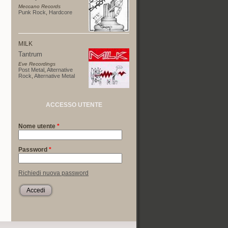
Meccano Records
Punk Rock
,
Hardcore
MILK
Tantrum
Eve Recordings
Post Metal
,
Alternative
Rock
,
Alternative Metal
ACCESSO UTENTE
Nome utente
*
Password
*
Richiedi nuova password