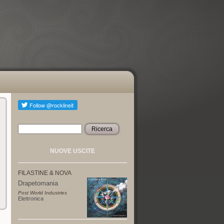
Ricerca
Form di ricerca
NUOVE USCITE
FILASTINE & NOVA
Drapetomania
Post World Industries
Elettronica