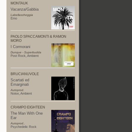
MONTAUK
Vacanza/Gabbia
Labellascheggia
Emo
PAOLO SPACCAMONTI & RAMON
MORO
I Cormorani
Dunque - Superbudda
Post Rock
,
Ambient
BRUCIANUVOLE
Scartati ed
Emarginati
Autoprod.
Noise
,
Ambient
CRAMPO EIGHTEEN
The Man With One
Ear
Autoprod..
Psychedelic Rock