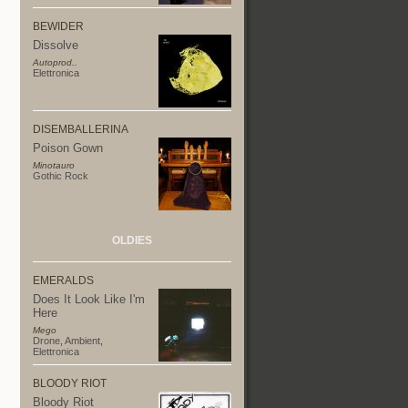
BEWIDER
Dissolve
Autoprod..
Elettronica
DISEMBALLERINA
Poison Gown
Minotauro
Gothic Rock
OLDIES
EMERALDS
Does It Look Like I'm
Here
Mego
Drone
,
Ambient
,
Elettronica
BLOODY RIOT
Bloody Riot