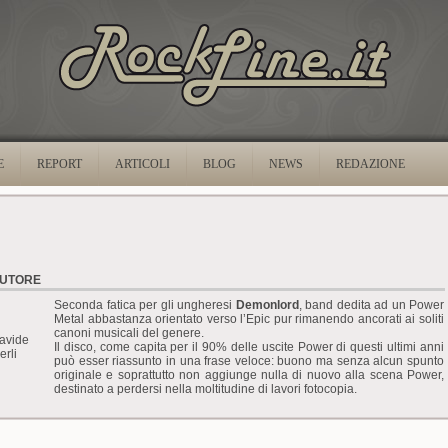
E
REPORT
ARTICOLI
BLOG
NEWS
REDAZIONE
UTORE
Seconda fatica per gli ungheresi
Demonlord
, band dedita ad un Power
Metal abbastanza orientato verso l’Epic pur rimanendo ancorati ai soliti
canoni musicali del genere.
avide
Il disco, come capita per il 90% delle uscite Power di questi ultimi anni
erli
può esser riassunto in una frase veloce: buono ma senza alcun spunto
originale e soprattutto non aggiunge nulla di nuovo alla scena Power,
destinato a perdersi nella moltitudine di lavori fotocopia.