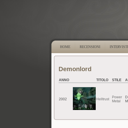
HOME
RECENSIONI
INTERVIST
Demonlord
ANNO
TITOLO
STILE
A
Power
D
2002
Helltrust
Metal
M