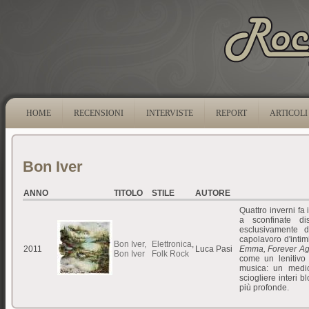
HOME
RECENSIONI
INTERVISTE
REPORT
ARTICOLI
Bon Iver
ANNO
TITOLO
STILE
AUTORE
Quattro inverni f
a sconfinate di
esclusivamente 
capolavoro d'intim
Bon Iver,
Elettronica
,
2011
Luca Pasi
Emma, Forever A
Bon Iver
Folk Rock
come un lenitivo 
musica: un medi
sciogliere interi 
più profonde.