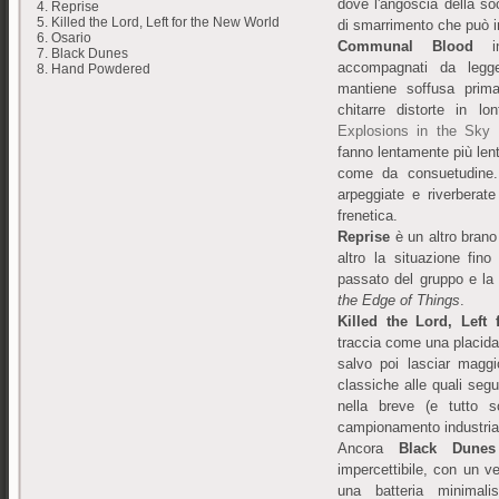
dove l'angoscia della soc
4. Reprise
5. Killed the Lord, Left for the New World
di smarrimento che può inc
6. Osario
Communal Blood
ini
7. Black Dunes
accompagnati da legger
8. Hand Powdered
mantiene soffusa prim
chitarre distorte in l
Explosions in the Sky
a
fanno lentamente più lent
come da consuetudine. 
arpeggiate e riverberat
frenetica.
Reprise
è un altro bran
altro la situazione fin
passato del gruppo e la
the Edge of Things
.
Killed the Lord, Lef
traccia come una placid
salvo poi lasciar maggi
classiche alle quali seg
nella breve (e tutto 
campionamento industria
Ancora
Black Dunes
impercettibile, con un v
una batteria minimal