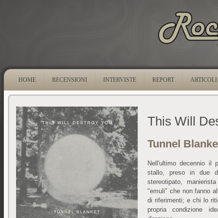
HOME
RECENSIONI
INTERVISTE
REPORT
ARTICOLI
This Will De
Tunnel Blanke
Nell'ultimo decennio il
stallo, preso in due d
stereotipato, manierist
"emuli" che non fanno altr
di riferimenti; e chi lo 
propria condizione id