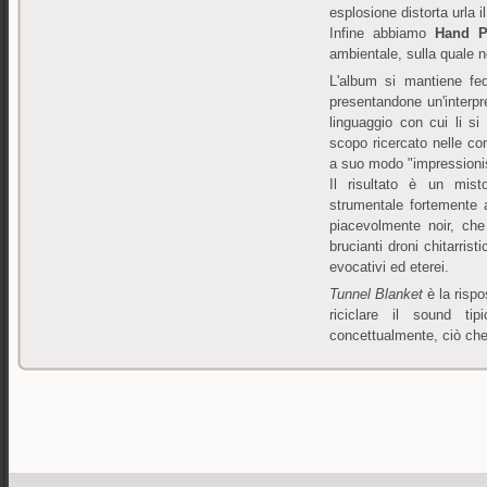
esplosione distorta urla 
Infine abbiamo
Hand P
ambientale, sulla quale n
L'album si mantiene fed
presentandone un'interp
linguaggio con cui li si
scopo ricercato nelle co
a suo modo "impressionis
Il risultato è un mis
strumentale fortemente a
piacevolmente noir, che
brucianti droni chitarrist
evocativi ed eterei.
Tunnel Blanket
è la risp
riciclare il sound t
concettualmente, ciò che