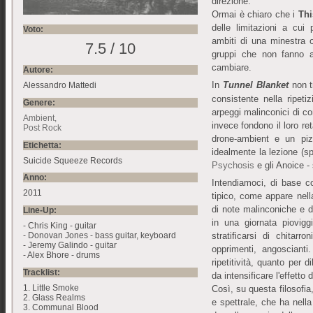
direzione.
Ormai è chiaro che i
Thi
delle limitazioni a cu
Voto:
ambiti di una minestra o
7.5 / 10
gruppi che non fanno a
cambiare.
Autore:
In
Tunnel Blanket
non t
Alessandro Mattedi
consistente nella ripeti
Genere:
arpeggi malinconici di co
Ambient
invece fondono il loro ret
Post Rock
drone-ambient e un pizz
Etichetta:
idealmente la lezione (s
Suicide Squeeze Records
Psychosis
e gli Anoice - 
Anno:
Intendiamoci, di base c
2011
tipico, come appare nell
di note malinconiche e 
Line-Up:
in una giornata piovig
- Chris King - guitar
- Donovan Jones - bass guitar, keyboard
stratificarsi di chitarro
- Jeremy Galindo - guitar
opprimenti, angosciant
- Alex Bhore - drums
ripetitività, quanto per 
Tracklist:
da intensificare l'effetto
1. Little Smoke
Così, su questa filosofi
2. Glass Realms
e spettrale, che ha nell
3. Communal Blood