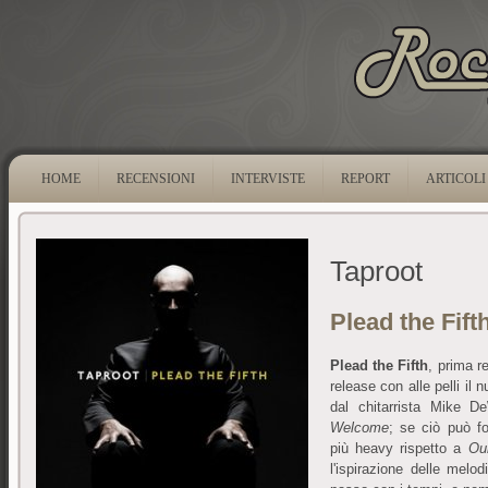
HOME
RECENSIONI
INTERVISTE
REPORT
ARTICOLI
Taproot
Plead the Fift
Plead the Fifth
, prima r
release con alle pelli il
dal chitarrista Mike D
Welcome
; se ciò può fo
più heavy rispetto a
Ou
l'ispirazione delle melod