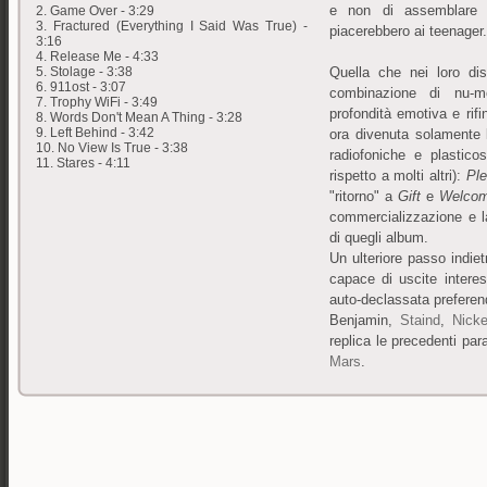
e non di assemblare m
2. Game Over - 3:29
3. Fractured (Everything I Said Was True) -
piacerebbero ai teenager.
3:16
4. Release Me - 4:33
Quella che nei loro dis
5. Stolage - 3:38
6. 911ost - 3:07
combinazione di nu-m
7. Trophy WiFi - 3:49
profondità emotiva e rifi
8. Words Don't Mean A Thing - 3:28
9. Left Behind - 3:42
ora divenuta solamente 
10. No View Is True - 3:38
radiofoniche e plastico
11. Stares - 4:11
rispetto a molti altri):
Ple
"ritorno" a
Gift
e
Welco
commercializzazione e l
di quegli album.
Un ulteriore passo indie
capace di uscite intere
auto-declassata preferend
Benjamin,
Staind
,
Nicke
replica le precedenti par
Mars
.