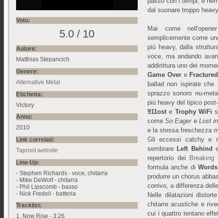
passo con i tempi, e ne
dal suonare troppo heavy
Voto:
Mai come nell'open
5.0 / 10
semplicemente come una 
più heavy, dalla struttura
Autore:
voce, ma andando avant
Matthias Stepancich
addirittura uno dei moment
Genere:
Game Over
e
Fractured
Alternative Metal
ballad non ispirate che
sprazzo sonoro nu-met
Etichetta:
più heavy del tipico post
Victory
911ost
e
Trophy WiFi
s
Anno:
come
So Eager
e
Lost i
2010
e la stessa freschezza m
Gli eccessi catchy e m
Link correlati:
sembrare
Left Behind
Taproot website
repertorio dei
Breaking
Line-Up:
formula anche di
Words
- Stephen Richards - voce, chitarra
produrre un chorus abba
- Mike DeWolf - chitarra
corrivo, a differenza delle
- Phil Lipscomb - basso
- Nick Fredell - batteria
Nelle dilatazioni distort
chitarre acustiche e rive
Tracklist:
cui i quattro tentano ef
1. Now Rise - 3:26