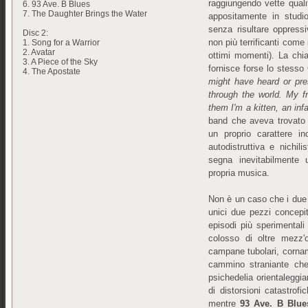
raggiungendo vette qualit
6. 93 Ave. B Blues
7. The Daughter Brings the Water
appositamente in studio
senza risultare oppress
Disc 2:
non più terrificanti come
1. Song for a Warrior
2. Avatar
ottimi momenti). La chi
3. A Piece of the Sky
fornisce forse lo stess
4. The Apostate
might have heard or pre
through the world. My f
them I'm a kitten, an inf
band che aveva trovato 
un proprio carattere in
autodistruttiva e nichil
segna inevitabilmente u
propria musica.
Non è un caso che i due 
unici due pezzi concepit
episodi più sperimentali 
colosso di oltre mezz'o
campane tubolari, corna
cammino straniante che 
psichedelia orientaleggi
di distorsioni catastro
mentre
93 Ave. B Blue