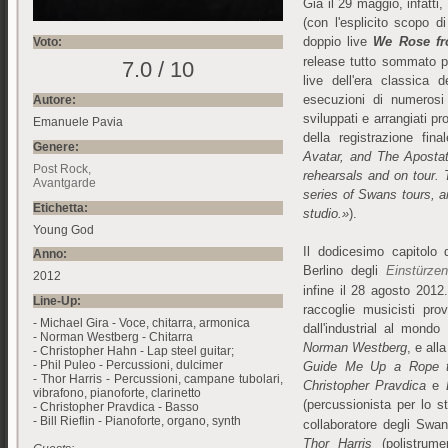
Già il 29 maggio, infatti
(con l'esplicito scopo 
doppio live
We Rose fr
Voto:
release tutto sommato p
7.0 / 10
live dell'era classica
esecuzioni di numerosi 
Autore:
sviluppati e arrangiati pr
Emanuele Pavia
della registrazione fina
Genere:
Avatar, and The Apostat
Post Rock
rehearsals and on tour.
Avantgarde
series of Swans tours, a
Etichetta:
studio.»
).
Young God
Il dodicesimo capitolo 
Anno:
Berlino degli
Einstürze
2012
infine il 28 agosto 20
Line-Up:
raccoglie musicisti prov
- Michael Gira - Voce, chitarra, armonica
dall'industrial al mondo
- Norman Westberg - Chitarra
Norman Westberg
, e al
- Christopher Hahn - Lap steel guitar;
- Phil Puleo - Percussioni, dulcimer
Guide Me Up a Rope 
- Thor Harris - Percussioni, campane tubolari,
Christopher Pravdica
e
vibrafono, pianoforte, clarinetto
(percussionista per lo st
- Christopher Pravdica - Basso
- Bill Rieflin - Pianoforte, organo, synth
collaboratore degli Swa
Thor Harris
(polistrum