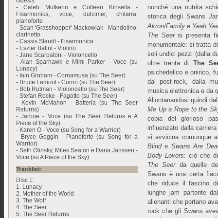
Guests:
nonché una nutrita schi
- Caleb Mulkerin e Colleen Kinsella -
Fisarmonica, voce, dulcimer, chitarra,
storica degli Swans
Ja
pianoforte
Akron/Family
e
Yeah Ye
- Sean 'Grasshopper' Mackowiak - Mandolino,
clarinetto
The Seer
si presenta f
- Cassis Staudt - Fisarmonica
monumentale: si tratta d
- Eszter Balint - Violino
soli undici pezzi (dalla d
- Jane Scarpatoni - Violoncello
- Alan Sparhawk e Mimi Parker - Voce (su
oltre trenta di
The Se
Lunacy)
psichedelico e onirico, f
- Iain Graham - Cornamusa (su The Seer)
dal post-rock, dalla mu
- Bruce Lamont - Corno (su The Seer)
- Bob Rutman - Violoncello (su The Seer)
musica elettronica e da q
- Stefan Rocke - Fagotto (su The Seer)
Allontanandosi quindi dall
- Kevin McMahon - Batteria (su The Seer
Me Up a Rope to the Sk
Returns)
- Jarboe - Voce (su The Seer Returns e A
copia del glorioso pa
Piece of the Sky)
influenzato dalla carriera
- Karen O - Voce (su Song for a Warrior)
- Bryce Goggin - Pianoforte (su Song for a
si avvicina comunque a
Warrior)
Blind
e
Swans Are Dea
- Seth Olinsky, Miles Seaton e Dana Janssen -
Body Lovers
: ciò che di
Voce (su A Piece of the Sky)
The Seer
da quelle degl
Tracklist:
Swans è una certa fiac
Disc 1:
che riduce il fascino d
1. Lunacy
lunghe jam partorite d
2. Mother of the World
3. The Wolf
alienanti che portano ava
4. The Seer
rock che gli Swans avev
5. The Seer Returns