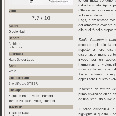
le cui metà vengono p
dall'altra (metà Aprile p
Ottobre per la qui recen
Voto:
solo in vinile (e in mp3
7.7 / 10
Legs
, e presentano ovvi
dall'atmosfera evocata al
Autore:
alla qualità della propost
Gioele Nasi
Genere:
Taralie Peterson
e
Kat
Ambient
secondo episodio la nu
Folk Rock
rispetto ai loro disc
Etichetta:
dissonanze, meno sentor
invece per un approc
Hairy Spider Legs
harmonium o violoncell
Anno:
muovono le voci spettrali
2012
Tar e Kathleen. La regi
Link correlati:
apprezzare il quieto evol
Sito Ufficiale STITSR
Insomma, da territori vic
Line-Up:
primo splendido disco om
Kathleen Baird - Voce, strumenti
ad una
Nico
, sia a livel
Taralie Peterson - Voce, strumenti
Tracklist:
Il brano disponibile i
1. Before Dawn
highlights di questo “Anci