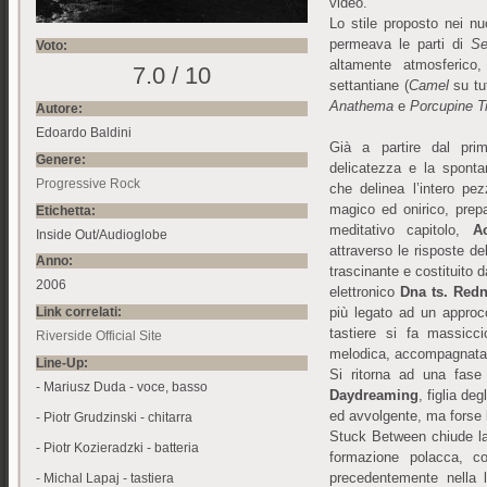
video.
Lo stile proposto nei n
permeava le parti di
Se
Voto:
altamente atmosferico
7.0 / 10
settantiane (
Camel
su tu
Anathema
e
Porcupine T
Autore:
Edoardo Baldini
Già a partire dal pri
Genere:
delicatezza e la sponta
Progressive Rock
che delinea l’intero p
magico ed onirico, prepa
Etichetta:
meditativo capitolo,
A
Inside Out/Audioglobe
attraverso le risposte de
Anno:
trascinante e costituito 
2006
elettronico
Dna ts. Redn
Link correlati:
più legato ad un approcc
tastiere si fa massic
Riverside Official Site
melodica, accompagnata 
Line-Up:
Si ritorna ad una fase
- Mariusz Duda - voce, basso
Daydreaming
, figlia deg
ed avvolgente, ma forse
- Piotr Grudzinski - chitarra
Stuck Between chiude la
- Piotr Kozieradzki - batteria
formazione polacca, co
precedentemente nella l
- Michal Lapaj - tastiera