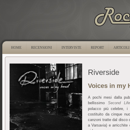
HOME
RECENSIONI
INTERVISTE
REPORT
ARTICOLI
Riverside
Voices in my
A pochi mesi dalla pub
bellissimo
Second Lif
polacco più celebre, 
costituito da cinque nuo
canzoni tratte dal disco
a Varsavia) e arricchite 