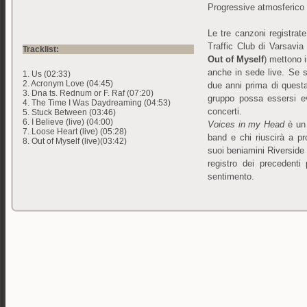
Progressive atmosferico es
Le tre canzoni registrat
Traffic Club di Varsavia
Tracklist:
Out of Myself
) mettono i
anche in sede live. Se si
1. Us (02:33)
2. Acronym Love (04:45)
due anni prima di questa
3. Dna ts. Rednum or F. Raf (07:20)
gruppo possa essersi evo
4. The Time I Was Daydreaming (04:53)
concerti.
5. Stuck Between (03:46)
6. I Believe (live) (04:00)
Voices in my Head
è un
7. Loose Heart (live) (05:28)
band e chi riuscirà a pr
8. Out of Myself (live)(03:42)
suoi beniamini Riversid
registro dei precedenti 
sentimento.