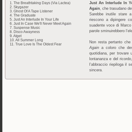
Just An Interlude In Y
1. The Breathtaking Days (Via Lactea)
2. Skygazer
Again
, che trasudano d
3. Ghost Of A Tape Listener
Sarebbe inutile stare 
4. The Graduate
riescono a dipingere co
5. Just An Interlude In Your Life
6. Just In Case We'll Never Meet Again
suadente voce di Marco 
7. Suspense Music
parole sminuirebbero l’el
8. Disco Awayness
9. Atget
10. All Summer Long
Non resta pertanto che
11. True Love Is The Oldest Fear
Again
a coloro che desi
quotidiana, per trovare
lontananza e del ricordo,
l’abbraccio riepiloga il
sincera.