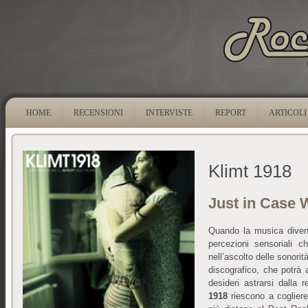
HOME
RECENSIONI
INTERVISTE
REPORT
ARTICOLI
Klimt 1918
Just in Case 
Quando la musica divent
percezioni sensoriali c
nell’ascolto delle sonorit
discografico, che potrà
desideri astrarsi dalla
1918
riescono a cogliere