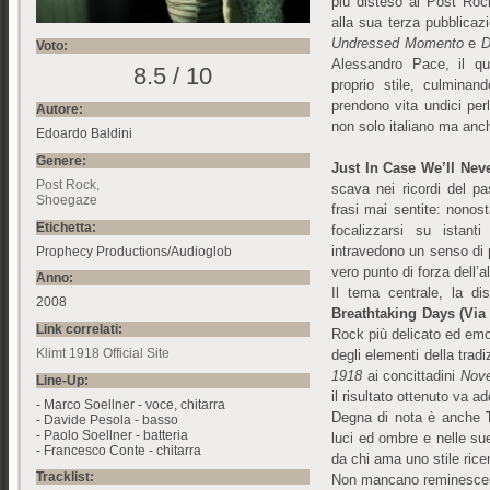
più disteso al Post Rock
alla sua terza pubblicazi
Undressed Momento
e
D
Voto:
Alessandro Pace, il qu
8.5 / 10
proprio stile, culminan
prendono vita undici pe
Autore:
non solo italiano ma anch
Edoardo Baldini
Genere:
Just In Case We’ll Nev
Post Rock
scava nei ricordi del p
Shoegaze
frasi mai sentite: nonost
Etichetta:
focalizzarsi su istant
intravedono un senso di 
Prophecy Productions/Audioglob
vero punto di forza dell’
Anno:
Il tema centrale, la di
2008
Breathtaking Days (Via
Link correlati:
Rock più delicato ed em
Klimt 1918 Official Site
degli elementi della trad
1918
ai concittadini
Nov
Line-Up:
il risultato ottenuto va ad
- Marco Soellner - voce, chitarra
Degna di nota è anche
- Davide Pesola - basso
- Paolo Soellner - batteria
luci ed ombre e nelle su
- Francesco Conte - chitarra
da chi ama uno stile ric
Tracklist:
Non mancano reminescenz