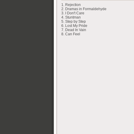
1. Rejection
2. Dramas in Formaldehyde
3. I Don't Care
4. Stuntman
5. Step by Step
6. Lost My Pride
7. Dead In Vain
8. Can Feel