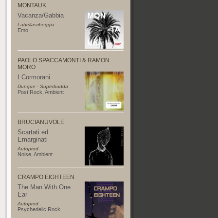
MONTAUK
Vacanza/Gabbia
Labellascheggia
Emo
PAOLO SPACCAMONTI & RAMON
MORO
I Cormorani
Dunque - Superbudda
Post Rock
,
Ambient
BRUCIANUVOLE
Scartati ed
Emarginati
Autoprod.
Noise
,
Ambient
CRAMPO EIGHTEEN
The Man With One
Ear
Autoprod..
Psychedelic Rock