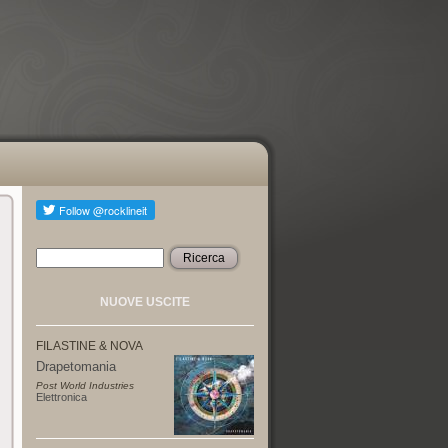
Ricerca
Form di ricerca
NUOVE USCITE
FILASTINE & NOVA
Drapetomania
Post World Industries
Elettronica