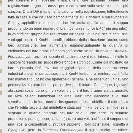
per consentire i necessari finanziamenti che possano portare una
registrazione degna e i mezzi per concentrarsi sullo scrivere ancora più
canzoni. Difatti DiF è fortemente carente nella registrazione, letteralmente
fatta in casa e che influisce particolarmente sulle chitarre e sulle vocals di
Shirley, appiattite e rese poco incisive dalla qualità audio, e seppur
proponendo un buon numero di brani per un semplice EP (7 più una intro),
la volontà del gruppo è di realizzarne all'incirca 5/6 in più, scelta con i suoi
vantaggi. Inoltre i KeeN approfitterebbero della situazione anche, come
loro ammissione, per aumentare esponenzialmente la quantità di
elettronica nei loro brani; ciò non significa che ve ne sia poca in
Dramas i
Formaldehyde
, anzi, un tessuto di tastiere e synths si intreccia in tutte le
canzoni ricreando un suggestivo sfondo elettronico. Come già mostrato da
loro in passato, l'influenza dai maggiori esponenti della moderna scena
industrial metal si percepisce, ma i KeeN tendono a reinterpretarli "alla
loro maniera" piuttosto che ripeterne gli schemi, e ne esce fuori un risultato
personalizzato, con buone prospettive per il futuro. Comunque, i giovani
abruzzesi sostengono di non voler più che il loro gruppo sia paragonato
ad altre celebri formazioni industrial dell'ultimo decennio e di fare
semplicemente la loro musica inseguendo questo obiettivo, il che indica
che l'eredità raccolta dal quintetto è stata assimilata: perciò le influenze si
sentono in quanto integrate nel loro stile, il che apre un sentiero
promettente per il gruppo, se solo (ancora una volta) ci fosse il supporto di
una label a consentirgli di sfruttare appieno il loro potenziale. Rispetto a
Dying Life
, però, in
Dramas i Formaldehyde
il piglio catchy dell'album