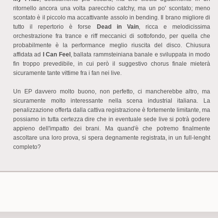
ritornello ancora una volta parecchio catchy, ma un po' scontato; meno
scontato è il piccolo ma accattivante assolo in bending. Il brano migliore di
tutto il repertorio è forse
Dead in Vain
, ricca e melodicissima
orchestrazione fra trance e riff meccanici di sottofondo, per quella che
probabilmente è la performance meglio riuscita del disco. Chiusura
affidata ad
I Can Feel
, ballata rammsteiniana banale e sviluppata in modo
fin troppo prevedibile, in cui però il suggestivo chorus finale mieterà
sicuramente tante vittime fra i fan nei live.
Un EP davvero molto buono, non perfetto, ci mancherebbe altro, ma
sicuramente molto interessante nella scena industrial italiana. La
penalizzazione offerta dalla cattiva registrazione è fortemente limitante, ma
possiamo in tutta certezza dire che in eventuale sede live si potrà godere
appieno dell'impatto dei brani. Ma quand'è che potremo finalmente
ascoltare una loro prova, si spera degnamente registrata, in un full-lenght
completo?