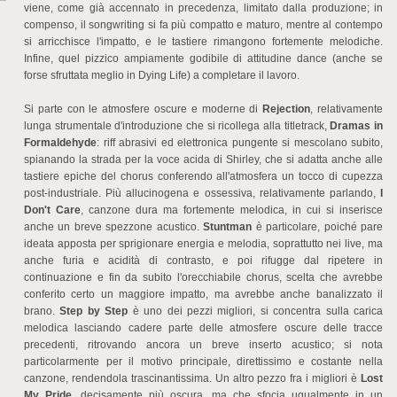
viene, come già accennato in precedenza, limitato dalla produzione; in
compenso, il songwriting si fa più compatto e maturo, mentre al contempo
si arricchisce l'impatto, e le tastiere rimangono fortemente melodiche.
Infine, quel pizzico ampiamente godibile di attitudine dance (anche se
forse sfruttata meglio in Dying Life) a completare il lavoro.
Si parte con le atmosfere oscure e moderne di
Rejection
, relativamente
lunga strumentale d'introduzione che si ricollega alla titletrack,
Dramas in
Formaldehyde
: riff abrasivi ed elettronica pungente si mescolano subito,
spianando la strada per la voce acida di Shirley, che si adatta anche alle
tastiere epiche del chorus conferendo all'atmosfera un tocco di cupezza
post-industriale. Più allucinogena e ossessiva, relativamente parlando,
I
Don't Care
, canzone dura ma fortemente melodica, in cui si inserisce
anche un breve spezzone acustico.
Stuntman
è particolare, poiché pare
ideata apposta per sprigionare energia e melodia, soprattutto nei live, ma
anche furia e acidità di contrasto, e poi rifugge dal ripetere in
continuazione e fin da subito l'orecchiabile chorus, scelta che avrebbe
conferito certo un maggiore impatto, ma avrebbe anche banalizzato il
brano.
Step by Step
è uno dei pezzi migliori, si concentra sulla carica
melodica lasciando cadere parte delle atmosfere oscure delle tracce
precedenti, ritrovando ancora un breve inserto acustico; si nota
particolarmente per il motivo principale, direttissimo e costante nella
canzone, rendendola trascinantissima. Un altro pezzo fra i migliori è
Lost
My Pride
, decisamente più oscura, ma che sfocia ugualmente in un