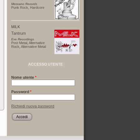
Meccano Records
Punk Rock
,
Hardcore
MILK
Tantrum
Eve Recordings
Post Metal
,
Alternative
Rock
,
Alternative Metal
ACCESSO UTENTE
Nome utente
*
Password
*
Richiedi nuova password