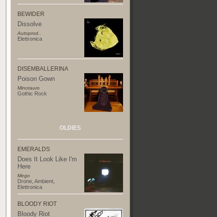
BEWIDER
Dissolve
Autoprod..
Elettronica
DISEMBALLERINA
Poison Gown
Minotauro
Gothic Rock
OLDIES
EMERALDS
Does It Look Like I'm
Here
Mego
Drone
,
Ambient
,
Elettronica
BLOODY RIOT
Bloody Riot