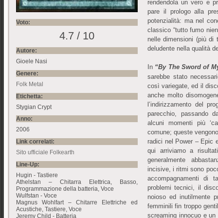
rendendola un vero e pro
pare il prologo alla pr
potenzialità: ma nel con
Voto:
classico “tutto fumo nien
4.7 / 10
nelle dimensioni (più di
deludente nella qualità d
Autore:
Gioele Nasi
In
“By The Sword of My
Genere:
sarebbe stato necessario
Folk Metal
così variegate, ed il disc
anche molto disomogeneo
Etichetta:
l’indirizzamento del pro
Stygian Crypt
parecchio, passando da
Anno:
alcuni momenti più ‘ca
2006
comune; queste vengono 
radici nel Power – Epi
Link correlati:
qui arriviamo a risulta
Sito ufficiale Folkearth
generalmente abbastan
Line-Up:
incisive, i ritmi sono poco
Hugin - Tastiere
accompagnamenti di ta
Athelstan – Chitarra Elettrica, Basso,
problemi tecnici, il disc
Programmazione della batteria, Voce
Wulfstan - Voce
noioso ed inutilmente pr
Magnus Wohlfart – Chitarre Elettriche ed
femminili fin troppo gent
Acustiche, Tastiere, Voce
screaming innocuo e un c
Jeremy Child - Batteria