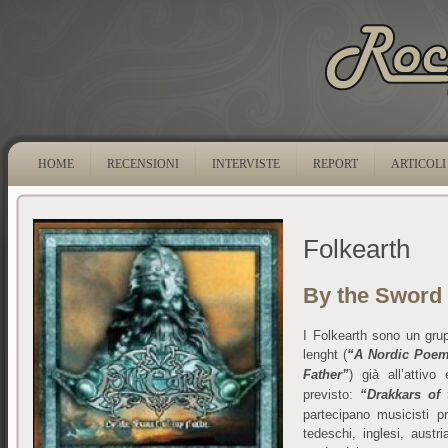
HOME
RECENSIONI
INTERVISTE
REPORT
ARTICOLI
Folkearth
By the Sword 
I Folkearth sono un gru
lenght (
“A Nordic Poe
Father”
) già all’attivo
previsto:
“Drakkars of 
partecipano musicisti pr
tedeschi, inglesi, austri