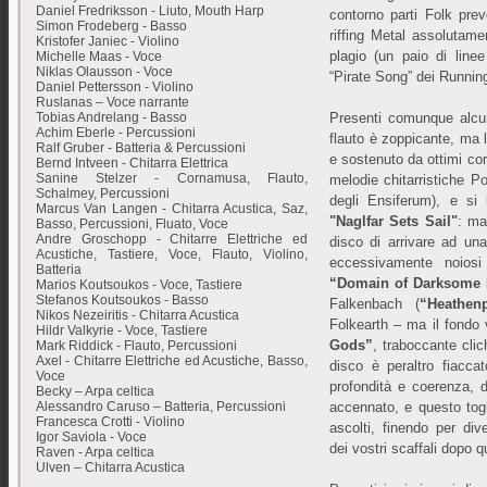
Daniel Fredriksson - Liuto, Mouth Harp
contorno parti Folk prev
Simon Frodeberg - Basso
riffing Metal assolutame
Kristofer Janiec - Violino
plagio (un paio di line
Michelle Maas - Voce
Niklas Olausson - Voce
“Pirate Song” dei Running
Daniel Pettersson - Violino
Ruslanas – Voce narrante
Tobias Andrelang - Basso
Presenti comunque alcun
Achim Eberle - Percussioni
flauto è zoppicante, ma 
Ralf Gruber - Batteria & Percussioni
e sostenuto da ottimi cori
Bernd Intveen - Chitarra Elettrica
Sanine Stelzer - Cornamusa, Flauto,
melodie chitarristiche P
Schalmey, Percussioni
degli Ensiferum), e si
Marcus Van Langen - Chitarra Acustica, Saz,
"Naglfar Sets Sail"
: ma
Basso, Percussioni, Fluato, Voce
Andre Groschopp - Chitarre Elettriche ed
disco di arrivare ad una
Acustiche, Tastiere, Voce, Flauto, Violino,
eccessivamente noio
Batteria
“Domain of Darksome
Marios Koutsoukos - Voce, Tastiere
Stefanos Koutsoukos - Basso
Falkenbach (
“Heathenp
Nikos Nezeiritis - Chitarra Acustica
Folkearth – ma il fondo
Hildr Valkyrie - Voce, Tastiere
Gods”
, traboccante clic
Mark Riddick - Flauto, Percussioni
Axel - Chitarre Elettriche ed Acustiche, Basso,
disco è peraltro fiacc
Voce
profondità e coerenza, 
Becky – Arpa celtica
Alessandro Caruso – Batteria, Percussioni
accennato, e questo togli
Francesca Crotti - Violino
ascolti, finendo per di
Igor Saviola - Voce
dei vostri scaffali dopo q
Raven - Arpa celtica
Ulven – Chitarra Acustica