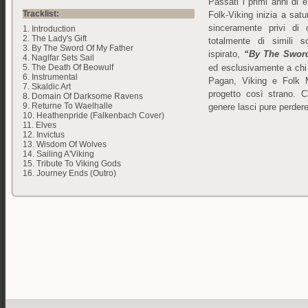
Passati i primi anni di 
Tracklist:
Folk-Viking inizia a satur
sinceramente privi di 
1. Introduction
2. The Lady's Gift
totalmente di simili s
3. By The Sword Of My Father
ispirato,
“By The Sword
4. Naglfar Sets Sail
ed esclusivamente a chi
5. The Death Of Beowulf
6. Instrumental
Pagan, Viking e Folk M
7. Skaldic Art
progetto così strano. C
8. Domain Of Darksome Ravens
9. Returne To Waelhalle
genere lasci pure perdere
10. Heathenpride (Falkenbach Cover)
11. Elves
12. Invictus
13. Wisdom Of Wolves
14. Sailing A'Viking
15. Tribute To Viking Gods
16. Journey Ends (Outro)