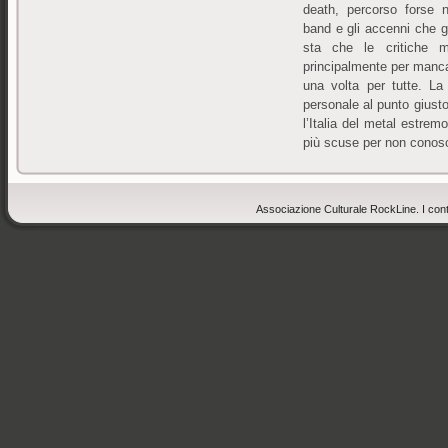
death, percorso forse n
band e gli accenni che g
sta che le critiche m
principalmente per manca
una volta per tutte. L
personale al punto giusto
l’Italia del metal estre
più scuse per non conosc
Associazione Culturale RockLine. I cont