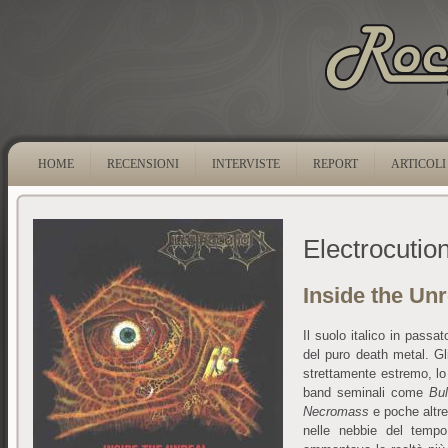
HOME
RECENSIONI
INTERVISTE
REPORT
ARTICOLI
Electrocutio
Inside the Unr
Il suolo italico in passa
del puro death metal. Gl
strettamente estremo, lo
band seminali come
Bul
Necromass
e poche altre 
nelle nebbie del temp