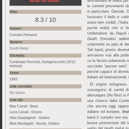
ammantava le realtà più
le correnti provenienti d
in particolare. Deicide,
Voto:
facevano il bello e catt
8.3 / 10
erano ben visibili, l’Ita
poche realtà che si fe
Autore:
Undertakers
da Napoli (
Corrado Penasso
Death
(formatisi addi
Genere:
solamente un paio di de
Death Metal
Tali band, presto diven
arrivarono mai alla pub
Etichetta:
ce la fecero solamente 
Contempo Records, Goregorecords (2012
reissue)
succitate “pecore nere”
perché capace di diventa
Anno:
italiani ed internazionali
1993
Di origine bolognese,
Link correlati:
susseguirsi di cambi d
My Space
demotapes (
No Rest in 
Line-Up:
una chance dalla Contem
che ancora oggi rappre
Max Canali - Bass
italiano ed europeo,
Ins
Luca Canali - Drums
band il compito non era a
Alex Guadagnoli - Guitars
buona promozione del lav
Mick Montaguti - Vocals, Guitars
verbo del death metal m