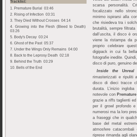
Tracklist:
scarsa personalità. C
1. Premature Burial 03:46
focalizzato nello stro
2. Rising of Infection 03:31
minimo ispirarsi alla c
3. They Died Without Crosses 04:14
che risiedeva tra i solc
4. Growing into the Flesh (Bleed to Death)
brutalità, sempre filtrat
03:26
dall’uscita, il disco è o
5. Body's Decay 03:24
viene la ristampa da p
6. Ghost of the Past 05:37
proprio celebrare quest
7. Under the Wings Only Remains 04:00
digipack in cui fa bel
8. Back to the Leprosy Death 02:18
fotografie inedite. Quind
9. Behind the Truth 03:29
disco di puro, genuino d
10. Bells of the End
Inside the Unreal
rimasterizzati e ripulit
disco di dieci tracce 
durata. L’inizio inglob
notevole con
Premature
grazie a riffs taglienti e
per il growl profondo e
numerosi ma la loro pres
a fraseggi che in qualc
base del metal estremo
atmosfere catacombali
riprese rimanda agli olan