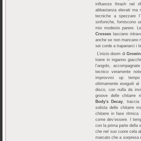
influenze thrash nel ri
abbastanza elevati ma 
tecniche a spezzare l’
sinfoniche, forniscono 
mio modesto parere. Le 
Crosses
lasciano intrav
anche se non mancano mo
sei corde a trapanarci i t
L’inizio doom di
Growing
trarre in inganno giacch
l’angolo, accompagnat
tecnico veramente note
improvvisi up tempo
ottimamente eseguiti al 
disco, con nulla da invid
groove delle chitarre 
Body's Decay
, traccia
solista delle chitarre 
chitarre in fase ritmica
come dev’essere. I temp
con la prima parte della
che nel suo cuore cela 
marcato che a sorpresa 