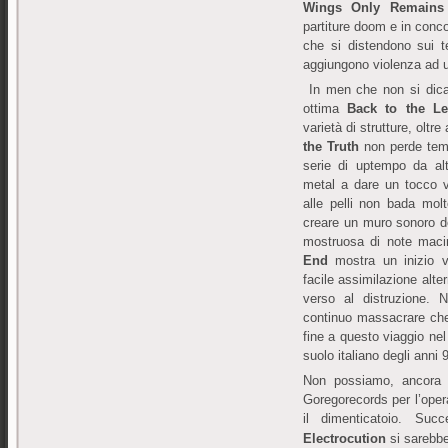
Wings Only Remains
partiture doom e in conco
che si distendono sui 
aggiungono violenza ad u
In men che non si dica,
ottima
Back to the Le
varietà di strutture, olt
the Truth
non perde temp
serie di uptempo da alt
metal a dare un tocco 
alle pelli non bada mo
creare un muro sonoro de
mostruosa di note maci
End
mostra un inizio v
facile assimilazione alte
verso al distruzione. 
continuo massacrare che
fine a questo viaggio nel
suolo italiano degli anni 
Non possiamo, ancora u
Goregorecords per l’opera
il dimenticatoio. Su
Electrocution
si sarebbe