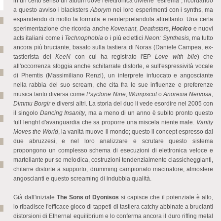
in un certo senso un album dove l'elettronica diviene "estrema", ricordando
a questo avviso i blacksters
Aborym
nei loro esperimenti con i synths, ma
espandendo di molto la formula e reinterpretandola altrettanto. Una certa
sperimentazione che ricorda anche
Kovenant
,
Deathstars
,
Hocico
e nuovi
acts italiani come i
Technophobia
o i più eclettici
Neon: Synthesis
, ma tutto
ancora più bruciante, basato sulla tastiera di Noras (Daniele Campea, ex-
tastierista dei
KeeN
con cui ha registrato l'EP
Love with bile
) che
all'occorrenza sfoggia anche schitarrate distorte, e sull'espressività vocale
di Phemtis (Massimiliano Renzi), un interprete infuocato e angosciante
nella rabbia del suo scream, che cita fra le sue influenze e preferenze
musica tanto diversa come
Psyclone Nine, Wumpscut
o
Anorexia Nervosa
,
Dimmu Borgir
e diversi altri. La storia del duo li vede esordire nel 2005 con
il singolo
Dancing Insanity
, ma a meno di un anno è subito pronto questo
full lenght d'avanguardia che sa proporre una miscela niente male.
Vanity
Moves the World
, la vanità muove il mondo; questo il concept espresso dai
due abruzzesi, e nel loro analizzare e scrutare questo sistema
propongono un complesso schema di esecuzioni di elettronica veloce e
martellante pur se melodica, costruzioni tendenzialmente classicheggianti,
chitarre distorte a supporto, drumming campionato macinatore, atmosfere
angoscianti e questo screaming di indubbia qualità.
Già dall'iniziale
The Sons of Dyonisos
si capisce che il potenziale è alto,
lo ribadisce l'efficace gioco di tappeti di tastiera catchy abbinate a brucianti
distorsioni di Ethernal equilibrium e lo conferma ancora il duro riffing metal