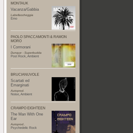
MONTAUK
Vacanza/Gabbia
Labellascheggia
Emo
PAOLO SPACCAMONTI & RAMON
MORO
I Cormorani
Dunque - Superbudda
Post Rock
,
Ambient
BRUCIANUVOLE
Scartati ed
Emarginati
Autoprod.
Noise
,
Ambient
CRAMPO EIGHTEEN
The Man With One
Ear
Autoprod..
Psychedelic Rock