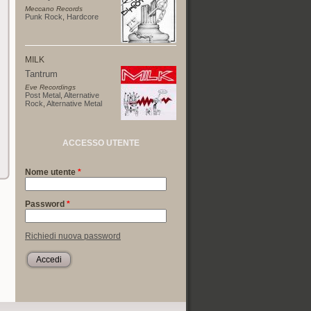
Meccano Records
Punk Rock
,
Hardcore
MILK
Tantrum
Eve Recordings
Post Metal
,
Alternative
Rock
,
Alternative Metal
ACCESSO UTENTE
Nome utente
*
Password
*
Richiedi nuova password