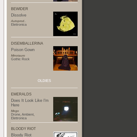
BEWIDER
Dissolve
Autoprod..
Elettronica
DISEMBALLERINA
Poison Gown
Minotauro
Gothic Rock
OLDIES
EMERALDS
Does It Look Like I'm
Here
Mego
Drone
,
Ambient
,
Elettronica
BLOODY RIOT
Bloody Riot