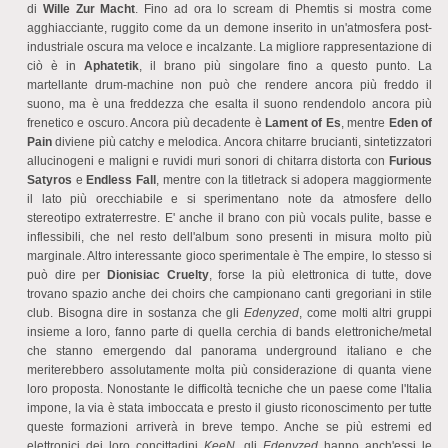
di
Wille Zur Macht
. Fino ad ora lo scream di Phemtis si mostra come
agghiacciante, ruggito come da un demone inserito in un'atmosfera post-
industriale oscura ma veloce e incalzante. La migliore rappresentazione di
ciò è in
Aphatetik
, il brano più singolare fino a questo punto. La
martellante drum-machine non può che rendere ancora più freddo il
suono, ma è una freddezza che esalta il suono rendendolo ancora più
frenetico e oscuro. Ancora più decadente è
Lament of Es
, mentre
Eden of
Pain
diviene più catchy e melodica. Ancora chitarre brucianti, sintetizzatori
allucinogeni e maligni e ruvidi muri sonori di chitarra distorta con
Furious
Satyros
e
Endless Fall
, mentre con la titletrack si adopera maggiormente
il lato più orecchiabile e si sperimentano note da atmosfere dello
stereotipo extraterrestre. E' anche il brano con più vocals pulite, basse e
inflessibili, che nel resto dell'album sono presenti in misura molto più
marginale. Altro interessante gioco sperimentale è The empire, lo stesso si
può dire per
Dionisiac Cruelty
, forse la più elettronica di tutte, dove
trovano spazio anche dei choirs che campionano canti gregoriani in stile
club. Bisogna dire in sostanza che gli
Edenyzed
, come molti altri gruppi
insieme a loro, fanno parte di quella cerchia di bands elettroniche/metal
che stanno emergendo dal panorama underground italiano e che
meriterebbero assolutamente molta più considerazione di quanta viene
loro proposta. Nonostante le difficoltà tecniche che un paese come l'Italia
impone, la via è stata imboccata e presto il giusto riconoscimento per tutte
queste formazioni arriverà in breve tempo. Anche se più estremi ed
elettronici dei loro concittadini
KeeN
, gli
Edenyzed
hanno anch'essi le