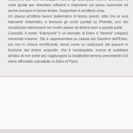
carte giuste per diventare influenti e importanti sul piano nazionale ed
anche europeo in breve tempo. Supportarli è un'ottima cosa.
Un plauso all'ottimo lavoro tastieristico di Noras quindi, oltre che ai suoi
interventi chitarristici, e teniamo gli occhi puntati su Phemtis, uno dei
vocalist più interessanti nel nostro paese da diversi anni a questa parte.
Curiosità: il nome "
Edenyzed
" è un derivato di Eden e "denied" (negato)
mescolati insieme. Sta a rappresentare la caduta dal Giardino dell'Eden,
ma non in chiave mortificante, bensì come un realizzarsi del piacere in
funzione del dolore acquisito, che è inestirpabile, invece di sudditare
all'idea di non poter più raggiungere la beatitutine terrena precedente (ciò
viene affrontato soprattutto in
Eden of Pain
).