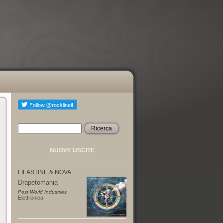
Ricerca
Form di ricerca
NUOVE USCITE
FILASTINE & NOVA
Drapetomania
Post World Industries
Elettronica