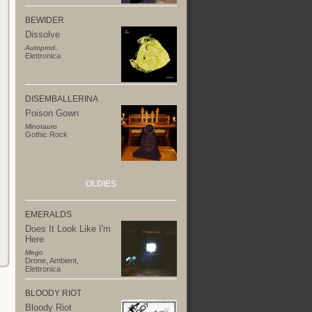
BEWIDER
Dissolve
Autoprod..
Elettronica
DISEMBALLERINA
Poison Gown
Minotauro
Gothic Rock
OLDIES
EMERALDS
Does It Look Like I'm
Here
Mego
Drone
,
Ambient
,
Elettronica
BLOODY RIOT
Bloody Riot