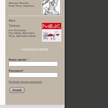
Meccano Records
Punk Rock
,
Hardcore
MILK
Tantrum
Eve Recordings
Post Metal
,
Alternative
Rock
,
Alternative Metal
ACCESSO UTENTE
Nome utente
*
Password
*
Richiedi nuova password