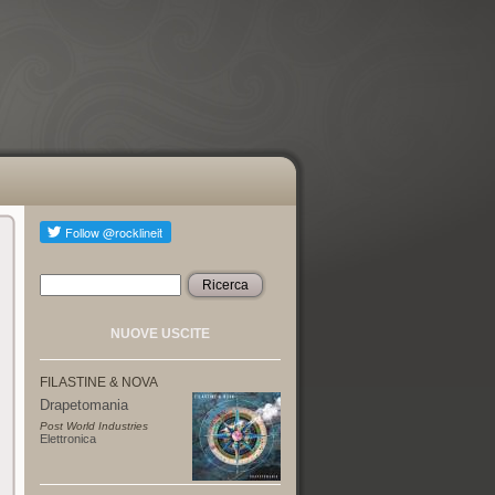
Ricerca
Form di ricerca
NUOVE USCITE
FILASTINE & NOVA
Drapetomania
Post World Industries
Elettronica