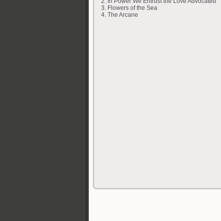
2. In Power We Entrust the Love Advocated
3. Flowers of the Sea
4. The Arcane