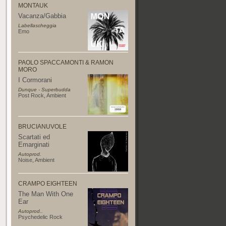
MONTAUK
Vacanza/Gabbia
Labellascheggia
Emo
PAOLO SPACCAMONTI & RAMON
MORO
I Cormorani
Dunque - Superbudda
Post Rock
,
Ambient
BRUCIANUVOLE
Scartati ed
Emarginati
Autoprod.
Noise
,
Ambient
CRAMPO EIGHTEEN
The Man With One
Ear
Autoprod..
Psychedelic Rock