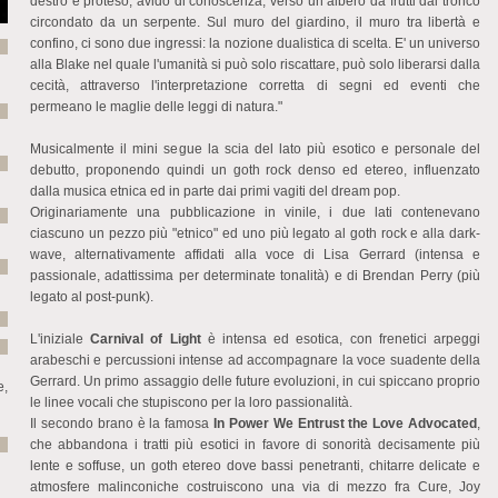
destro è proteso, avido di conoscenza, verso un albero da frutti dal tronco
circondato da un serpente. Sul muro del giardino, il muro tra libertà e
confino, ci sono due ingressi: la nozione dualistica di scelta. E' un universo
alla Blake nel quale l'umanità si può solo riscattare, può solo liberarsi dalla
cecità, attraverso l'interpretazione corretta di segni ed eventi che
permeano le maglie delle leggi di natura."
Musicalmente il mini segue la scia del lato più esotico e personale del
debutto, proponendo quindi un goth rock denso ed etereo, influenzato
dalla musica etnica ed in parte dai primi vagiti del dream pop.
Originariamente una pubblicazione in vinile, i due lati contenevano
ciascuno un pezzo più "etnico" ed uno più legato al goth rock e alla dark-
wave, alternativamente affidati alla voce di Lisa Gerrard (intensa e
passionale, adattissima per determinate tonalità) e di Brendan Perry (più
legato al post-punk).
L'iniziale
Carnival of Light
è intensa ed esotica, con frenetici arpeggi
arabeschi e percussioni intense ad accompagnare la voce suadente della
Gerrard. Un primo assaggio delle future evoluzioni, in cui spiccano proprio
e,
le linee vocali che stupiscono per la loro passionalità.
Il secondo brano è la famosa
In Power We Entrust the Love Advocated
,
che abbandona i tratti più esotici in favore di sonorità decisamente più
lente e soffuse, un goth etereo dove bassi penetranti, chitarre delicate e
atmosfere malinconiche costruiscono una via di mezzo fra Cure, Joy