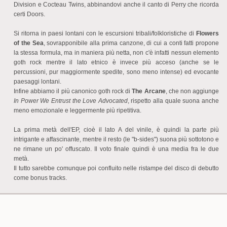
Division e Cocteau Twins, abbinandovi anche il canto di Perry che ricorda
certi Doors.
Si ritorna in paesi lontani con le escursioni tribali/folkloristiche di
Flowers
of the Sea
, sovrapponibile alla prima canzone, di cui a conti fatti propone
la stessa formula, ma in maniera più netta, non c'è infatti nessun elemento
goth rock mentre il lato etnico è invece più acceso (anche se le
percussioni, pur maggiormente spedite, sono meno intense) ed evocante
paesaggi lontani.
Infine abbiamo il più canonico goth rock di
The Arcane
, che non aggiunge
In Power We Entrust the Love Advocated
, rispetto alla quale suona anche
meno emozionale e leggermente più ripetitiva.
La prima metà dell'EP, cioè il lato A del vinile, è quindi la parte più
intrigante e affascinante, mentre il resto (le "b-sides") suona più sottotono e
ne rimane un po' offuscato. Il voto finale quindi è una media fra le due
metà.
Il tutto sarebbe comunque poi confluito nelle ristampe del disco di debutto
come bonus tracks.