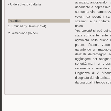
avanzato, anticipando i 
- Anders Jivarp - batteria
decadente e depressivo
su questa via, caratteri
veloci, da repentini ca
Tracklist:
strazianti e da chitar
unico.
1. Unfurled by Dawn (07:24)
Yesterworld
si può quind
2. Yesterworld (07:56)
stata sufficientemente
agevolata nella buona r
parere. L’assolo vers
garantendo un maggiore 
deliziati dall’arpeggio
aggiungere per spegner
sonorità ma in un cres
veramente scarse durant
lunghezza di
A Mooncl
disegnata dal chitarrista
da una qualità troppo sc