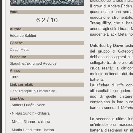
Melodico della fase inizia
Il growl di Anders Fridén
quasi quanto uno screa
Voto:
esecuzione strumentale
6.2 / 10
Tranquillity
, che si bas
ancora agli stili Thrash 
Autore:
nascente Black Metal no
Edoardo Baldini
Genere:
Unfurled by Dawn
testi
Death Metal
del gruppo di Götebo
debbano appoggiarsi alla
Etichetta:
collegate tra di loro e a
Slaughter/Exhumed Records
cruda realtà: la diffi
Anno:
melodie delineate dai due
1992
batteria.
Link correlati:
La sfuriata di riffs c
all’ascoltatore di godere 
Dark Tranquillity Official Site
uso di quelle chitarre
Line-Up:
conservano la loro pure
- Anders Fridén - voce
barriera sonora di
Unfurl
- Niklas Sundin - chitarra
La seconda e ultima lun
- Mikael Stanne - chitarra
un’introduzione massic
- Martin Henriksson - basso
batteria disegnano un r