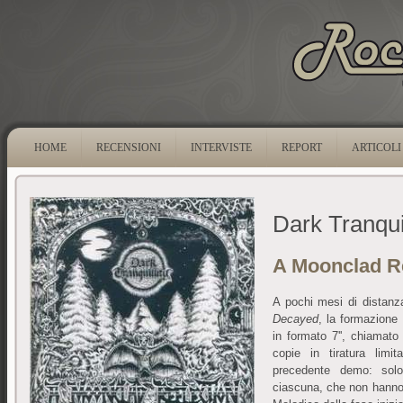
HOME
RECENSIONI
INTERVISTE
REPORT
ARTICOLI
Dark Tranquil
A Moonclad Re
A pochi mesi di distanz
Decayed
, la formazione
in formato 7'', chiamat
copie in tiratura limi
precedente demo: solo
ciascuna, che non hanno