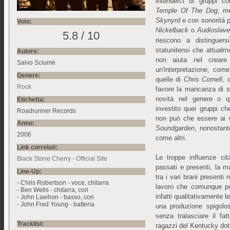
intenderci di gruppi 
Temple Of The Dog
, m
Skynyrd
e con sonorità p
Voto:
Nickelback
o
Audioslav
5.8 / 10
riescono a distinguer
statunitensi che attual
Autore:
non aiuta nel creare
Salvo Sciumè
un'interpretazione, com
Genere:
quelle di
Chris Cornell
, 
Rock
favore la mancanza di s
novità nel genere o q
Etichetta:
investito quei gruppi ch
Roadrunner Records
non può che essere ai 
Anno:
Soundgarden
, nonostant
2006
come altri.
Link correlati:
Le troppe influenze cita
Black Stone Cherry - Official Site
passati e presenti, la 
Line-Up:
tra i vari brani presenti n
- Chris Robertson - voce, chitarra
lavoro che comunque por
- Ben Wells - chitarra, cori
infatti qualitativamente 
- John Lawhon - basso, cori
- John Fred Young - batteria
una produzione spigolo
senza tralasciare il fa
Tracklist:
ragazzi del Kentucky doti