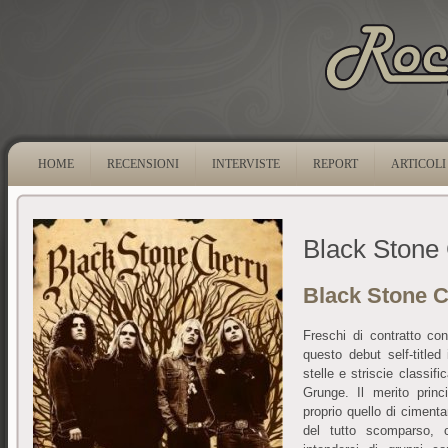
HOME
RECENSIONI
INTERVISTE
REPORT
ARTICOLI
Black Stone
Black Stone 
Freschi di contratto c
questo debut self-titled
stelle e striscie classif
Grunge. Il merito princ
proprio quello di cimenta
del tutto scomparso, c