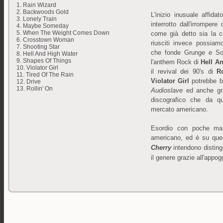
1. Rain Wizard
2. Backwoods Gold
L'inizio inusuale affida
3. Lonely Train
interrotto dall'irromper
4. Maybe Someday
5. When The Weight Comes Down
come già detto sia la co
6. Crosstown Woman
riusciti invece possiam
7. Shooting Star
che fonde Grunge e Sou
8. Hell And High Water
9. Shapes Of Things
l'anthem Rock di
Hell A
10. Violator Girl
il revival dei 90's di
R
11. Tired Of The Rain
Violator Girl
potrebbe b
12. Drive
13. Rollin' On
Audioslave
ed anche gran
discografico che da q
mercato americano.
Esordio con poche ma c
americano, ed è su que
Cherry
intendono disting
il genere grazie all'appog