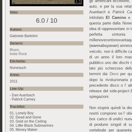
gli americani eccellono,
auto, e per la sua rela
Auerbach
e
Patrick Ca
Voto:
intitolato
El Camino
e r
6.0 / 10
questa parte dalla
None
idea di rappresentare in t
Autore:
perfetta sintoni
Gabriele Bartolini
millenovecentonovan
Genere:
(
wannabuyavan
) anness
Blues
veicolo, non è difficile c
Indie Rock
di un anno il loro mas
Etichetta:
pubblico uno dei dischi mi
Nonesuch
lato più scherzoso del
termini dai
Devo
per que
Anno:
dopo la rivoluzionaria
2011
precedente disco o l' 
Line-Up:
release del side-project
- Dan Auerbach
spiegazioni.
- Patrick Carney
Tracklist:
Non stupirà quindi la de
01. Lonely Boy
nostri compiono se l' obi
02. Dead and Gone
box carico di undici nuovi
03. Gold on the Ceiling
di produrre singoli di 
04. Little Black Submarines
05. Money Maker
vertebrale per quaranta