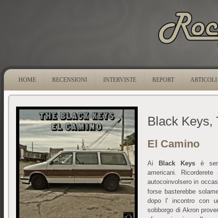
HOME
RECENSIONI
INTERVISTE
REPORT
ARTICOLI
Black Keys,
El Camino
Ai
Black Keys
è semp
americani. Ricorderete
autocoinvolsero in occas
forse basterebbe solamen
dopo l' incontro con u
sobborgo di Akron prove