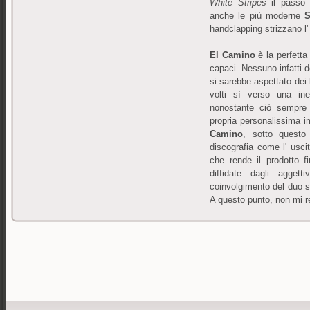
White Stripes
il passo 
anche le più moderne
S
handclapping strizzano l'
El Camino
è la perfetta
capaci. Nessuno infatti d
si sarebbe aspettato dei
volti sì verso una ine
nonostante ciò sempre c
propria personalissima 
Camino
, sotto questo 
discografia come l' usci
che rende il prodotto fi
diffidate dagli agget
coinvolgimento del duo s
A questo punto, non mi r