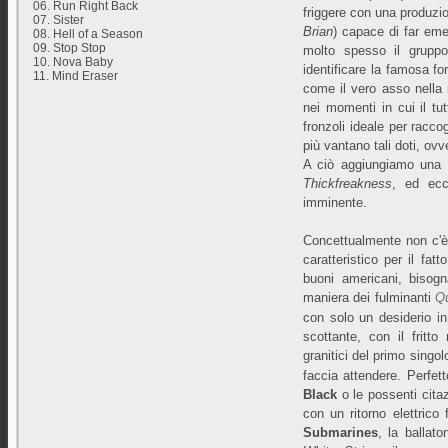
06. Run Right Back
friggere con una produzi
07. Sister
Brian
) capace di far emer
08. Hell of a Season
09. Stop Stop
molto spesso il grupp
10. Nova Baby
identificare la famosa f
11. Mind Eraser
come il vero asso nella 
nei momenti in cui il tut
fronzoli ideale per racco
più vantano tali doti, ovv
A ciò aggiungiamo una
Thickfreakness
, ed ec
imminente.
Concettualmente non c'è
caratteristico per il fa
buoni americani, bisogna
maniera dei fulminanti
Q
con solo un desiderio in
scottante, con il fritt
granitici del primo singol
faccia attendere. Perfet
Black
o le possenti cita
con un ritorno elettrico
Submarines
, la ballat