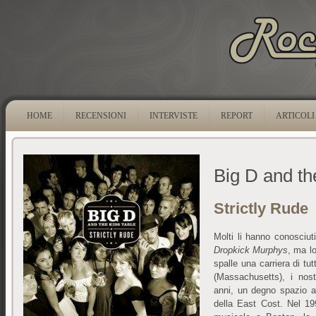
HOME
RECENSIONI
INTERVISTE
REPORT
ARTICOLI
Big D and th
Strictly Rude
Molti li hanno conosciuti
Dropkick Murphys
, ma lo
spalle una carriera di tut
(Massachusetts), i nost
anni, un degno spazio al
della East Cost. Nel 19