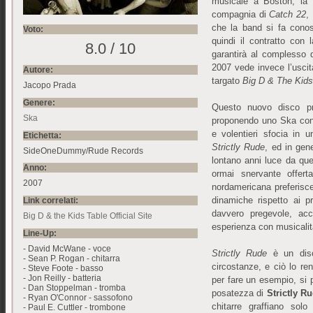
musicale a Boston, la l
compagnia di
Catch 22
,
che la band si fa conosc
Voto:
quindi il contratto co
8.0 / 10
garantirà al complesso 
2007 vede invece l’usci
Autore:
targato
Big D & The Kids
Jacopo Prada
Genere:
Questo nuovo disco pr
Ska
proponendo uno Ska con
e volentieri sfocia in 
Etichetta:
Strictly Rude
, ed in gen
SideOneDummy/Rude Records
lontano anni luce da qu
Anno:
ormai snervante offer
2007
nordamericana preferisce
dinamiche rispetto ai pro
Link correlati:
davvero pregevole, acc
Big D & the Kids Table Official Site
esperienza con musicalità
Line-Up:
- David McWane - voce
Strictly Rude
è un disco
- Sean P. Rogan - chitarra
circostanze, e ciò lo re
- Steve Foote - basso
- Jon Reilly - batteria
per fare un esempio, si 
- Dan Stoppelman - tromba
posatezza di
Strictly R
- Ryan O'Connor - sassofono
chitarre graffiano sol
- Paul E. Cuttler - trombone