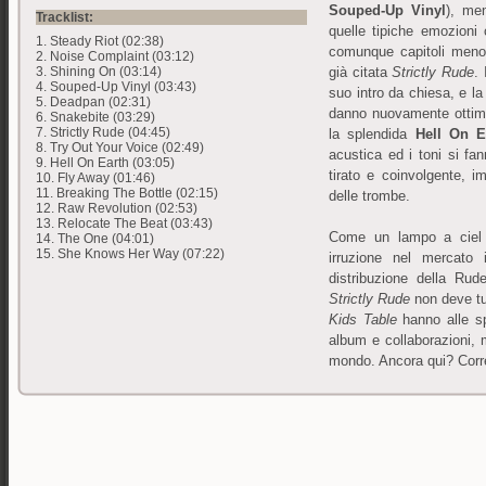
Souped-Up Vinyl
), me
Tracklist:
quelle tipiche emozion
1. Steady Riot (02:38)
comunque capitoli meno
2. Noise Complaint (03:12)
già citata
Strictly Rude
.
3. Shining On (03:14)
4. Souped-Up Vinyl (03:43)
suo intro da chiesa, e la
5. Deadpan (02:31)
danno nuovamente ottima
6. Snakebite (03:29)
7. Strictly Rude (04:45)
la splendida
Hell On E
8. Try Out Your Voice (02:49)
acustica ed i toni si fa
9. Hell On Earth (03:05)
tirato e coinvolgente, i
10. Fly Away (01:46)
11. Breaking The Bottle (02:15)
delle trombe.
12. Raw Revolution (02:53)
13. Relocate The Beat (03:43)
Come un lampo a ciel
14. The One (04:01)
15. She Knows Her Way (07:22)
irruzione nel mercato i
distribuzione della Rud
Strictly Rude
non deve tut
Kids Table
hanno alle spa
album e collaborazioni, m
mondo. Ancora qui? Corre