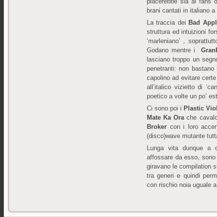
piacerebbe sia ai fans 
brani cantati in italiano a
La traccia dei
Bad App
struttura ed intuizioni fo
‘marleniano’ , soprattutt
Godano mentre i
Gran
lasciano troppo un segno
penetranti: non bastano
capolino ad evitare certe
all’italico vizietto di ‘
poetico a volte un po’ es
Ci sono poi i
Plastic Vio
Mate Ka Ora
che cavalc
Broker
con i loro acce
(disco)wave mutante tutta
Lunga vita dunque a q
affossare da esso, sono
giravano le compilation 
tra generi e quindi per
con rischio noia uguale a