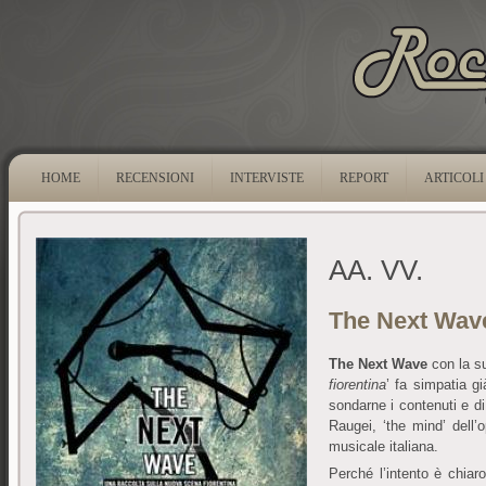
HOME
RECENSIONI
INTERVISTE
REPORT
ARTICOLI
AA. VV.
The Next Wav
The Next Wave
con la s
fiorentina
’ fa simpatia g
sondarne i contenuti e di
Raugei, ‘the mind’ dell
musicale italiana.
Perché l’intento è chia