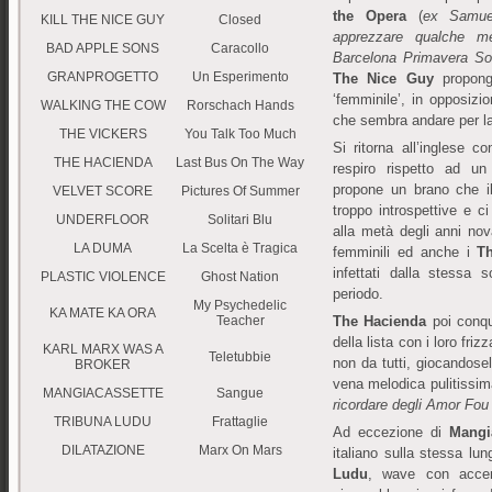
the Opera
(
ex Samue
KILL THE NICE GUY
Closed
apprezzare qualche me
BAD APPLE SONS
Caracollo
Barcelona Primavera S
GRANPROGETTO
Un Esperimento
The Nice Guy
propong
‘femminile’, in opposiz
WALKING THE COW
Rorschach Hands
che sembra andare per l
THE VICKERS
You Talk Too Much
Si ritorna all’inglese c
THE HACIENDA
Last Bus On The Way
respiro rispetto ad un
propone un brano che i
VELVET SCORE
Pictures Of Summer
troppo introspettive e ci
UNDERFLOOR
Solitari Blu
alla metà degli anni nov
LA DUMA
La Scelta è Tragica
femminili ed anche i
T
infettati dalla stessa so
PLASTIC VIOLENCE
Ghost Nation
periodo.
My Psychedelic
KA MATE KA ORA
Teacher
The Hacienda
poi conqu
della lista con i loro frizz
KARL MARX WAS A
Teletubbie
non da tutti, giocandose
BROKER
vena melodica pulitissima
MANGIACASSETTE
Sangue
ricordare degli Amor Fou
TRIBUNA LUDU
Frattaglie
Ad eccezione di
Mangi
DILATAZIONE
Marx On Mars
italiano sulla stessa l
Ludu
, wave con accenn