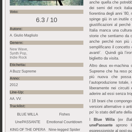
anche quella che potreb
dei semi del rock ital
Voto:
fiorentina degli anni ’80
6.3 / 10
spinge giù in un inutile 
giustificazioni al perché 
Autore:
Italia manca una cultur
A. Giulio Magliulo
storie che sentiamo da 
anche perché non più a
Genere:
semplificano il concetto
New Wave
avanti
’. Quindi già l’ir
Synth Pop
Indie Rock
biglietto da visita.
Etichetta:
Altro deus ex-machina d
Supreme che ha reso pos
A Buzz Supreme
più nuova che possa 
Anno:
l’autoproduzione totale
2012
liberamente nei circuiti
Line-Up:
aderire ad essi senza tr
AA. VV.
I 18 brani che compongono
Tracklist:
versioni alternative o an
po’ lo stato dell’arte de
BLUE WILLA
Fishes
I
Blue Willa
(
ex Ba
UnePASSANTE
Emotional Countdown
unePassante
aprono 
KING OF THE OPERA
Nine-legged Spider
espressioniste al post-p