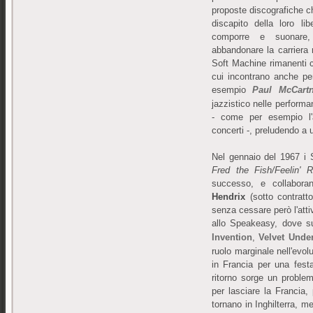
proposte discografiche 
discapito della loro li
comporre e suonare
abbandonare la carriera
Soft Machine rimanenti c
cui incontrano anche pe
esempio
Paul McCart
jazzistico nelle perform
- come per esempio l'a
concerti -, preludendo a u
Nel gennaio del 1967 i S
Fred the Fish/Feelin' Re
successo, e collabor
Hendrix
(sotto contratt
senza cessare però l'attiv
allo Speakeasy, dove s
Invention
,
Velvet Unde
ruolo marginale nell'evol
in Francia per una fest
ritorno sorge un problem
per lasciare la Francia
tornano in Inghilterra, m