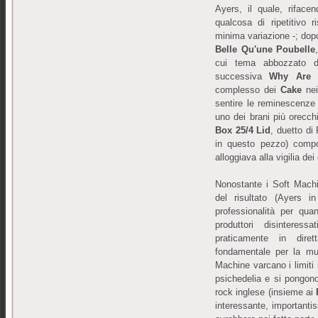
Ayers, il quale, riface
qualcosa di ripetitivo r
minima variazione -; dop
Belle Qu'une Poubelle
cui tema abbozzato da
successiva
Why Are 
complesso dei
Cake
nei
sentire le reminescenze
uno dei brani più orecchia
Box 25/4 Lid
, duetto di
in questo pezzo) compo
alloggiava alla vigilia dei
Nonostante i Soft Machi
del risultato (Ayers i
professionalità per qua
produttori disinteres
praticamente in dire
fondamentale per la mus
Machine varcano i limiti
psichedelia e si pongono 
rock inglese (insieme ai
interessante, importanti