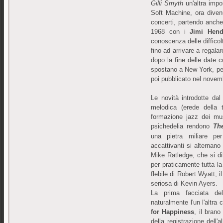
Gilli Smyth
un'altra impo
Soft Machine, ora diven
concerti, partendo anche 
1968 con i
Jimi Hend
conoscenza delle difficol
fino ad arrivare a regala
dopo la fine delle date c
spostano a New York, per
poi pubblicato nel novem
Le novità introdotte da
melodica (erede della 
formazione jazz dei mus
psichedelia rendono
Th
una pietra miliare per
accattivanti si alternano
Mike Ratledge, che si di
per praticamente tutta la
flebile di Robert Wyatt, i
seriosa di Kevin Ayers.
La prima facciata del
naturalmente l'un l'altra
for Happiness
, il bran
della registrazione dell'