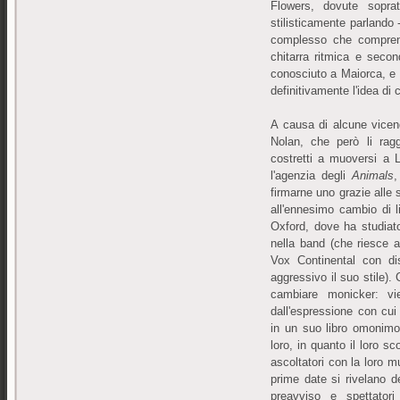
Flowers, dovute soprat
stilisticamente parlando
complesso che comprend
chitarra ritmica e sec
conosciuto a Maiorca, e 
definitivamente l'idea di
A causa di alcune vicen
Nolan, che però li rag
costretti a muoversi a 
l'agenzia degli
Animals
,
firmarne uno grazie alle 
all'ennesimo cambio di li
Oxford, dove ha studiat
nella band (che riesce 
Vox Continental con di
aggressivo il suo stile).
cambiare monicker: v
dall'espressione con cui
in un suo libro omonimo
loro, in quanto il loro s
ascoltatori con la loro 
prime date si rivelano de
preavviso e spettatori 