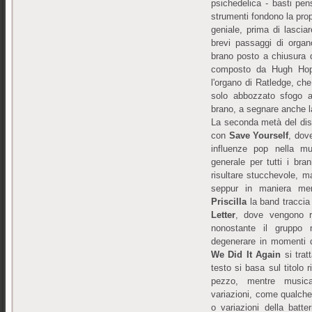
psichedelica - basti pen
strumenti fondono la prop
geniale, prima di lascia
brevi passaggi di organ
brano posto a chiusura 
composto da Hugh Hopp
l'organo di Ratledge, ch
solo abbozzato sfogo a
brano, a segnare anche la 
La seconda metà del dis
con
Save Yourself
, dove
influenze pop nella m
generale per tutti i br
risultare stucchevole, m
seppur in maniera men
Priscilla
la band traccia
Letter
, dove vengono r
nonostante il gruppo
degenerare in momenti d
We Did It Again
si trat
testo si basa sul titolo r
pezzo, mentre musica
variazioni, come qualche
o variazioni della batter