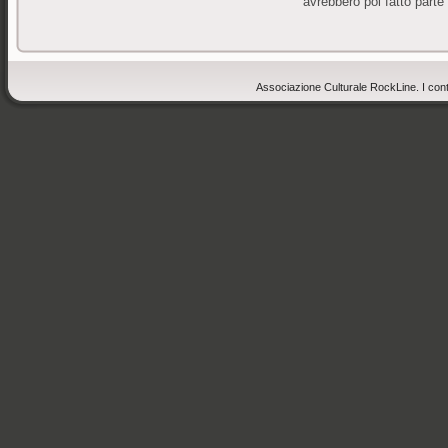
avrebbero poi fatto parte
Associazione Culturale RockLine. I cont