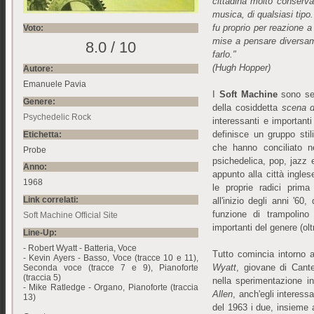
cittadina molto conservat
musica, di qualsiasi tipo
fu proprio per reazione a
Voto:
mise a pensare diversa
8.0 / 10
farlo."
(Hugh Hopper)
Autore:
http://1edpillsforhealth.com/
1edpillsforhealth.com
Emanuele Pavia
I
Soft Machine
sono sen
Genere:
della cosiddetta
scena d
Psychedelic Rock
interessanti e importanti
definisce un gruppo sti
Etichetta:
che hanno conciliato n
Probe
psichedelica, pop, jazz 
http://1canadianxpills.com/
1canadianxpills.com
Anno:
appunto alla città ingle
1968
le proprie radici prim
Link correlati:
all'inizio degli anni '6
funzione di trampolino
Soft Machine Official Site
importanti del genere (olt
Line-Up:
- Robert Wyatt - Batteria, Voce
Tutto comincia intorno 
- Kevin Ayers - Basso, Voce (tracce 10 e 11),
Wyatt
, giovane di Cant
Seconda voce (tracce 7 e 9), Pianoforte
(traccia 5)
nella sperimentazione i
- Mike Ratledge - Organo, Pianoforte (traccia
Allen
, anch'egli interess
13)
del 1963 i due, insieme