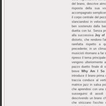
del brano, descrive atmo
risposta della sua v
accompagnato sempliceme
il corpo centrale del pez
slanciandosi in velocis
ben sostenuto dalla ba
duetta con lui. Senza pr
alla successiva
Joy of
distorto, che rendono l'
rarefatta rispetto a 
precedente; in un climax
musicisti ritornano a far
ripreso il tema principal
vengono ulteriormente a
pazzo duetto finale di o
breve
Why Am I So 
introduce il brano prim
traccia conduce al vert
matrice jazz in salsa p
che aprendosi con una st
susseguirsi di assoli 
descrivendo un brano che
che strizzano l'occhio 