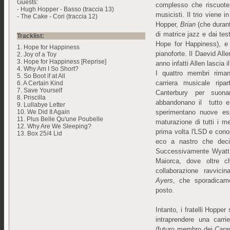
Guests:
complesso che riscuote 
- Hugh Hopper - Basso (traccia 13)
musicisti. Il trio viene 
- The Cake - Cori (traccia 12)
Hopper,
Brian
(che durant
di matrice jazz e dai tes
Tracklist:
Hope for Happiness), e 
1. Hope for Happiness
pianoforte. Il Daevid All
2. Joy of a Toy
3. Hope for Happiness [Reprise]
anno infatti Allen lascia 
4. Why Am I So Short?
I quattro membri rima
5. So Boot if at All
carriera musicale rip
6. A Certain Kind
7. Save Yourself
Canterbury per suona
8. Priscilla
abbandonano il tutto e
9. Lullabye Letter
sperimentano nuove es
10. We Did It Again
11. Plus Belle Qu'une Poubelle
maturazione di tutti i m
12. Why Are We Sleeping?
prima volta l'LSD e conos
13. Box 25/4 Lid
eco a nastro che deci
Successivamente Wyatt i
Maiorca, dove oltre c
collaborazione ravvici
Ayers
, che sporadicame
posto.
Intanto, i fratelli Hoppe
intraprendere una carr
(futuro membro dei
Cara