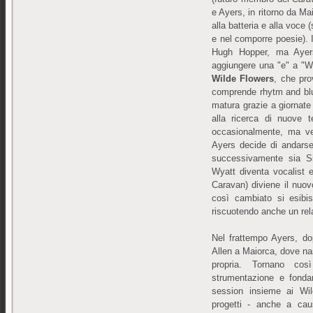
e Ayers, in ritorno da Ma
alla batteria e alla voce 
e nel comporre poesie). 
Hugh Hopper, ma Ayers
aggiungere una "e" a "Wi
Wilde Flowers
, che pro
comprende rhytm and blues
matura grazie a giornate 
alla ricerca di nuove 
occasionalmente, ma ve
Ayers decide di andars
successivamente sia Si
Wyatt diventa vocalist
Caravan) diviene il nuov
così cambiato si esibis
riscuotendo anche un rel
Nel frattempo Ayers, do
Allen a Maiorca, dove n
propria. Tornano cos
strumentazione e fonda
session insieme ai Wil
progetti - anche a caus