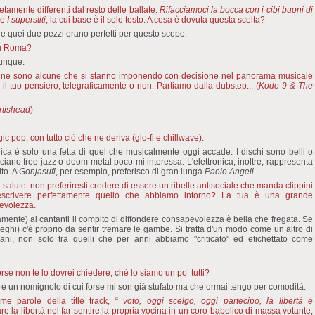
tamente differenti dal resto delle ballate.
Rifacciamoci la bocca con i cibi buoni di
, e
I superstiti
, la cui base è il solo testo. A cosa è dovuta questa scelta?
i e quei due pezzi erano perfetti per questo scopo.
su Roma?
vunque.
e, ce ne sono alcune che si stanno imponendo con decisione nel panorama musicale
il tuo pensiero, telegraficamente o non. Partiamo dalla dubstep... (
Kode 9 & The
rtishead
)
c pop, con tutto ciò che ne deriva (glo-fi e chillwave).
onica è solo una fetta di quel che musicalmente oggi accade. I dischi sono belli o
 facciano free jazz o doom metal poco mi interessa. L'elettronica, inoltre, rappresenta
to. A
Gonjasufi
, per esempio, preferisco di gran lunga
Paolo Angeli
.
a salute: non preferiresti credere di essere un ribelle antisociale che manda clippini
descrivere perfettamente quello che abbiamo intorno? La tua è una grande
pevolezza.
mente) ai cantanti il compito di diffondere consapevolezza è bella che fregata. Se
lleghi) c'è proprio da sentir tremare le gambe. Si tratta d'un modo come un altro di
liani, non solo tra quelli che per anni abbiamo "criticato" ed etichettato come
se non te lo dovrei chiedere, ché lo siamo un po’ tutti?
è un nomignolo di cui forse mi son già stufato ma che ormai tengo per comodità.
e parole della title track, “
voto, oggi scelgo, oggi partecipo, la libertà è
re la libertà nel far sentire la propria vocina in un coro babelico di massa votante,