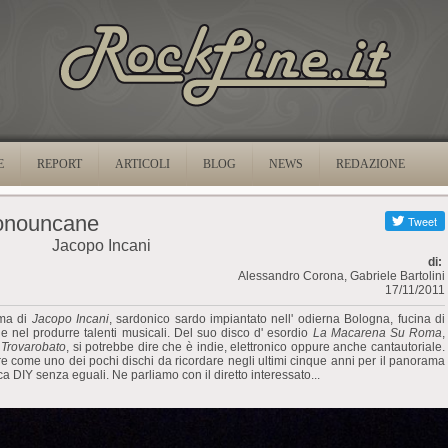
E
REPORT
ARTICOLI
BLOG
NEWS
REDAZIONE
onouncane
Jacopo Incani
di:
Alessandro Corona, Gabriele Bartolini
17/11/2011
rma di
Jacopo Incani
, sardonico sardo impiantato nell' odierna Bologna, fucina di
ile nel produrre talenti musicali. Del suo disco d' esordio
La Macarena Su Roma
,
a
Trovarobato
, si potrebbe dire che è indie, elettronico oppure anche cantautoriale.
are come uno dei pochi dischi da ricordare negli ultimi cinque anni per il panorama
ca DIY senza eguali. Ne parliamo con il diretto interessato...