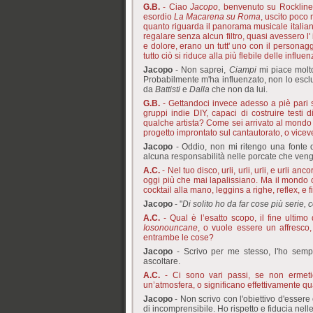
G.B.
- Ciao
Jacopo
, benvenuto su Rockline
esordio
La Macarena su Roma
, uscito poco
quanto riguarda il panorama musicale italiano
regalare senza alcun filtro, quasi avessero l'
e dolore, erano un tutt' uno con il personag
tutto ciò si riduce alla più flebile delle influe
Jacopo
- Non saprei,
Ciampi
mi piace molto
Probabilmente m'ha influenzato, non lo escl
da
Battisti
e
Dalla
che non da lui.
G.B.
- Gettandoci invece adesso a piè pari 
gruppi indie DIY, capaci di costruire testi d
qualche artista? Come sei arrivato al mondo d
progetto improntato sul cantautorato, o vice
Jacopo
- Oddio, non mi ritengo una fonte d
alcuna responsabilità nelle porcate che veng
A.C.
- Nel tuo disco, urli, urli, urli, e urli
oggi
più che mai lapalissiano. Ma il mondo che
cocktail alla mano, leggins a righe, reflex, 
Jacopo
- "
Di solito ho da far cose più serie,
A.C.
- Qual è l’esatto scopo, il fine ultim
Iosonouncane
, o vuole essere un affresco,
entrambe le cose?
Jacopo
- Scrivo per me stesso, l'ho sempr
ascoltare.
A.C.
- Ci sono vari passi, se non ermetici
un’atmosfera, o significano effettivamente q
Jacopo
- Non scrivo con l'obiettivo d'essere
di incomprensibile. Ho rispetto e fiducia nell