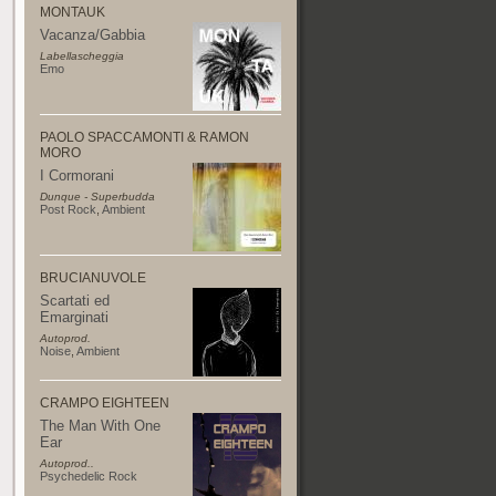
MONTAUK
Vacanza/Gabbia
Labellascheggia
Emo
PAOLO SPACCAMONTI & RAMON
MORO
I Cormorani
Dunque - Superbudda
Post Rock
,
Ambient
BRUCIANUVOLE
Scartati ed
Emarginati
Autoprod.
Noise
,
Ambient
CRAMPO EIGHTEEN
The Man With One
Ear
Autoprod..
Psychedelic Rock