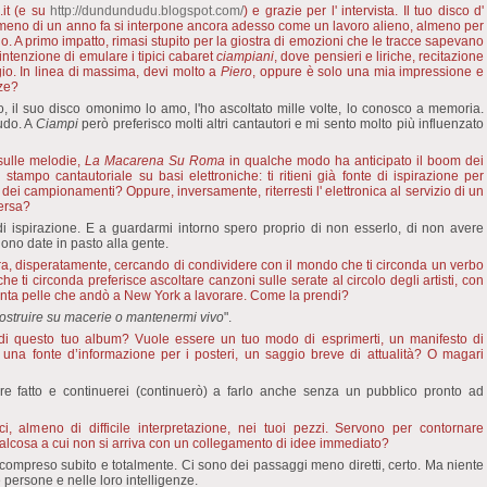
.it (e su
http://dundundudu.blogspot.com/
) e grazie per l' intervista. Il tuo disco d'
 meno di un anno fa si interpone ancora adesso come un lavoro alieno, almeno per
. A primo impatto, rimasi stupito per la giostra di emozioni che le tracce sapevano
 intenzione di emulare i tipici cabaret
ciampiani
, dove pensieri e liriche, recitazione
gio. In linea di massima, devi molto a
Piero
, oppure è solo una mia impressione e
nze?
, il suo disco omonimo lo amo, l'ho ascoltato mille volte, lo conosco a memoria.
udo. A
Ciampi
però preferisco molti altri cantautori e mi sento molto più influenzato
sulle melodie,
La Macarena Su Roma
in qualche modo ha anticipato il boom dei
i stampo cantautoriale su basi elettroniche: ti ritieni già fonte di ispirazione per
ei campionamenti? Oppure, inversamente, riterresti l' elettronica al servizio di un
versa?
i ispirazione. E a guardarmi intorno spero proprio di non esserlo, di non avere
ono date in pasto alla gente.
 ancora, disperatamente, cercando di condividere con il mondo che ti circonda un verbo
 ti circonda preferisce ascoltare canzoni sulle serate al circolo degli artisti, con
e finta pelle che andò a New York a lavorare. Come la prendi?
 costruire su macerie o mantenermi vivo
".
o di questo tuo album? Vuole essere un tuo modo di esprimerti, un manifesto di
 una fonte d’informazione per i posteri, un saggio breve di attualità? O magari
e fatto e continuerei (continuerò) a farlo anche senza un pubblico pronto ad
, almeno di difficile interpretazione, nei tuoi pezzi. Servono per contornare
ualcosa a cui non si arriva con un collegamento di idee immediato?
 compreso subito e totalmente. Ci sono dei passaggi meno diretti, certo. Ma niente
e persone e nelle loro intelligenze.