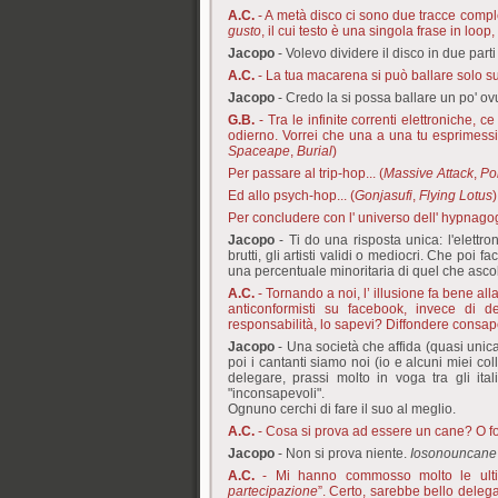
A.C.
- A metà disco ci sono due tracce comple
gusto
, il cui testo è una singola frase in loop
Jacopo
- Volevo dividere il disco in due part
A.C.
- La tua macarena si può ballare solo 
Jacopo
- Credo la si possa ballare un po' o
G.B.
- Tra le infinite correnti elettronich
odierno. Vorrei che una a una tu esprimessi 
Spaceape
,
Burial
)
Per passare al trip-hop... (
Massive Attack
,
Po
Ed allo psych-hop... (
Gonjasufi
,
Flying Lotus
)
Per concludere con l' universo dell' hypnagogi
Jacopo
- Ti do una risposta unica: l'elettr
brutti, gli artisti validi o mediocri. Che poi
una percentuale minoritaria di quel che ascol
A.C.
- Tornando a noi, l’ illusione fa bene all
anticonformisti su facebook, invece di 
responsabilità, lo sapevi? Diffondere consa
Jacopo
- Una società che affida (quasi unica
poi i cantanti siamo noi (io e alcuni miei co
delegare, prassi molto in voga tra gli ita
"inconsapevoli".
Ognuno cerchi di fare il suo al meglio.
A.C.
- Cosa si prova ad essere un cane? O for
Jacopo
- Non si prova niente.
Iosonouncane
A.C.
- Mi hanno commosso molto le ultim
partecipazione
”. Certo, sarebbe bello delega