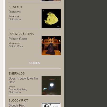
BEWIDER
Dissolve
Autoprod..
Elettronica
DISEMBALLERINA
Poison Gown
Minotauro
Gothic Rock
OLDIES
EMERALDS
Does It Look Like I'm
Here
Mego
Drone
,
Ambient
,
Elettronica
BLOODY RIOT
Bloody Riot