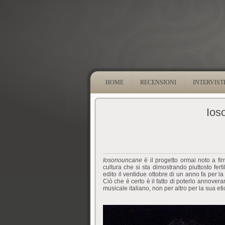
HOME
RECENSIONI
INTERVIST
Ios
Iosonouncane
è il progetto ormai noto a fi
cultura che si sta dimostrando piuttosto fert
edito il ventidue ottobre di un anno fa per l
Ciò che è certo è il fatto di poterlo annover
musicale italiano, non per altro per la sua eti