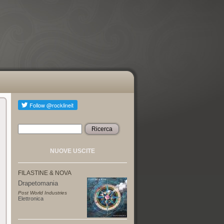
Ricerca
Form di ricerca
NUOVE USCITE
FILASTINE & NOVA
Drapetomania
Post World Industries
Elettronica