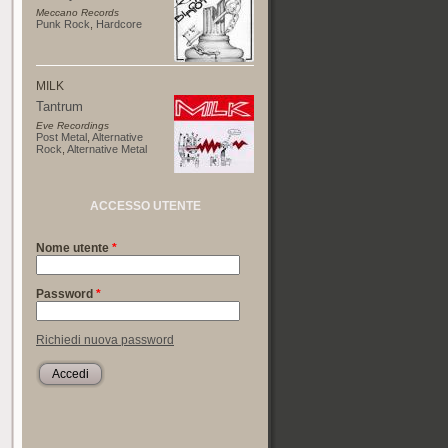
Meccano Records
Punk Rock
,
Hardcore
MILK
Tantrum
Eve Recordings
Post Metal
,
Alternative
Rock
,
Alternative Metal
ACCESSO UTENTE
Nome utente
*
Password
*
Richiedi nuova password