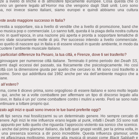
e a livello di liriche e di atmosfere tipicamente europee. Cosa questa che ci
 fanno un genere legato all’Horror ma che vengono dagli Stati uniti. Loro sono
ana, noi invece siamo italiani, siamo europei e quindi abbiamo una cultura
vreste avuto maggiore successo in Italia?
restia a sopportare, sia a livello di vendite che a livello di promozione, band che
 musica pop o commerciale. Lo sanno tutti, questa è la piaga della nostra cultura
prio in quell’epoca, in una nazione più aperta e pronta a sopportare tematiche di
bero state sicuramente molte di più. Per successo intendo a livello commerciale.
o quello di nascere qui in Italia e di essere vissuti in questo ambiente, in modo da
 scuotere l’ambiente musicale italiano.
 particolari differenze tra Pesaro, la tua città, e Firenze, dove ti sei trasferito?
girovagare per numerose città italiane. Terminato il primo periodo dei
Death SS
,
rmi dagli eccessi del passato, sia fisicamente che psicologicamente. Ho così
la città con la dimensione giusta per quello che cercavo io. Mi sono così trasferito a
ssimo. Sono qui addirittura dal 1982 anche per via dell’ambiente magico che a
liane.
all’estero?
a, come ti dicevo prima, sono orgoglioso di essere italiano e sono molto legato
e qui, anche se a volte combattere per affermare un tipo di discorso legato alla
sivo, in Italia è un po’ come combattere contro i mulini a vento. Però se sono nato
ntinuare a lottare proprio qui.
zato agli inizi e quali sono invece le tue band preferite oggi?
tti tipi senza mai fossilizzarmi su un determinato genere. Ho sempre cercato di
nere. Agli inizi le mie influenze erano legate al punk, infatti i
Death SS
sono nati
nk appunto per tutto quello che riguarda l’approccio violento sia sonico che scenico.
anche dal primo glamour italiano, da tutti quei gruppi vestiti, per la prima volta, in
una presenza scenica a dir poco incredibile. Questa influenza glamour, unita
 mi affascinava moltissimo, insieme alla musica di gruppi come
Black Sabbath
e