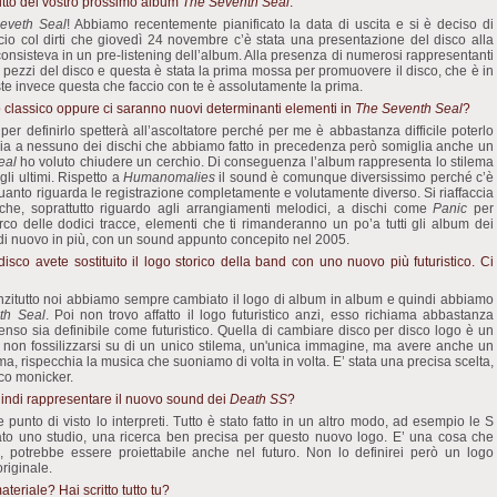
tutto del vostro prossimo album
The Seventh Seal
.
eveth Seal
! Abbiamo recentemente pianificato la data di uscita e si è deciso di
ncio col dirti che giovedì 24 novembre c’è stata una presentazione del disco alla
onsisteva in un pre-listening dell’album. Alla presenza di numerosi rappresentanti
ti pezzi del disco e questa è stata la prima mossa per promuovere il disco, che è in
viste invece questa che faccio con te è assolutamente la prima.
o classico oppure ci saranno nuovi determinanti elementi in
The Seventh Seal
?
 per definirlo spetterà all’ascoltatore perché per me è abbastanza difficile poterlo
lia a nessuno dei dischi che abbiamo fatto in precedenza però somiglia anche un
eal
ho voluto chiudere un cerchio. Di conseguenza l’album rappresenta lo stilema
agli ultimi. Rispetto a
Humanomalies
il sound è comunque diversissimo perché c’è
uanto riguarda le registrazione completamente e volutamente diverso. Si riaffaccia
he, soprattutto riguardo agli arrangiamenti melodici, a dischi come
Panic
per
rco delle dodici tracce, elementi che ti rimanderanno un po’a tutti gli album dei
di nuovo in più, con un sound appunto concepito nel 2005.
isco avete sostituito il logo storico della band con uno nuovo più futuristico. Ci
nzitutto noi abbiamo sempre cambiato il logo di album in album e quindi abbiamo
th Seal
. Poi non trovo affatto il logo futuristico anzi, esso richiama abbastanza
enso sia definibile come futuristico. Quella di cambiare disco per disco logo è un
 non fossilizzarsi su di un unico stilema, un'unica immagine, ma avere anche un
, rispecchia la musica che suoniamo di volta in volta. E’ stata una precisa scelta,
ico monicker.
indi rappresentare il nuovo sound dei
Death SS
?
punto di visto lo interpreti. Tutto è stato fatto in un altro modo, ad esempio le S
tato uno studio, una ricerca ben precisa per questo nuovo logo. E’ una cosa che
, potrebbe essere proiettabile anche nel futuro. Non lo definirei però un logo
riginale.
eriale? Hai scritto tutto tu?