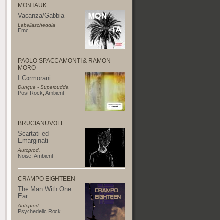
MONTAUK
Vacanza/Gabbia
Labellascheggia
Emo
PAOLO SPACCAMONTI & RAMON
MORO
I Cormorani
Dunque - Superbudda
Post Rock
,
Ambient
BRUCIANUVOLE
Scartati ed
Emarginati
Autoprod.
Noise
,
Ambient
CRAMPO EIGHTEEN
The Man With One
Ear
Autoprod..
Psychedelic Rock