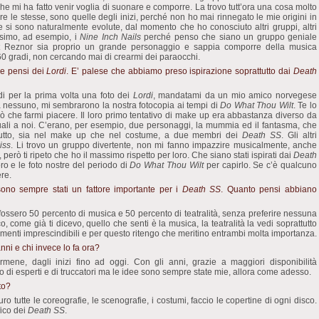
 che mi ha fatto venir voglia di suonare e comporre. La trovo tutt’ora una cosa molto
e le stesse, sono quelle degli inizi, perché non ho mai rinnegato le mie origini in
si sono naturalmente evolute, dal momento che ho conosciuto altri gruppi, altri
issimo, ad esempio, i
Nine Inch Nails
perché penso che siano un gruppo geniale
ent Reznor sia proprio un grande personaggio e sappia comporre della musica
 gradi, non cercando mai di crearmi dei paraocchi.
e pensi dei
Lordi
. E’ palese che abbiamo preso ispirazione soprattutto dai
Death
i per la prima volta una foto dei
Lordi
, mandatami da un mio amico norvegese
a nessuno, mi sembrarono la nostra fotocopia ai tempi di
Do What Thou Wilt
. Te lo
che farmi piacere. Il loro primo tentativo di make up era abbastanza diverso da
quali a noi. C’erano, per esempio, due personaggi, la mummia ed il fantasma, che
r tutto, sia nel make up che nel costume, a due membri dei
Death SS
. Gli altri
iss
. Li trovo un gruppo divertente, non mi fanno impazzire musicalmente, anche
erò ti ripeto che ho il massimo rispetto per loro. Che siano stati ispirati dai
Death
ro e le foto nostre del periodo di
Do What Thou Wilt
per capirlo. Se c’è qualcuno
ere.
 sono sempre stati un fattore importante per i
Death SS
. Quanto pensi abbiano
ossero 50 percento di musica e 50 percento di teatralità, senza preferire nessuna
come già ti dicevo, quello che senti è la musica, la teatralità la vedi soprattutto
elementi imprescindibili e per questo ritengo che meritino entrambi molta importanza.
anni e chi invece lo fa ora?
ne, dagli inizi fino ad oggi. Con gli anni, grazie a maggiori disponibilità
 di esperti e di truccatori ma le idee sono sempre state mie, allora come adesso.
to?
o tutte le coreografie, le scenografie, i costumi, faccio le copertine di ogni disco.
fico dei
Death SS
.