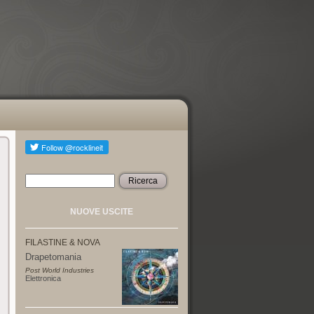
Ricerca
Form di ricerca
NUOVE USCITE
FILASTINE & NOVA
Drapetomania
Post World Industries
Elettronica