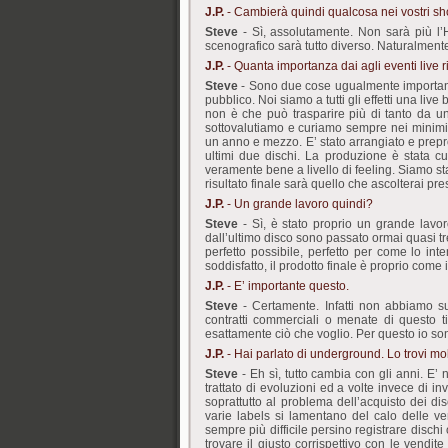
J.P.
- Cambierà quindi qualcosa nei vostri s
Steve
- Sì, assolutamente. Non sarà più l’
scenografico sarà tutto diverso. Naturalmente
J.P.
- Quanta importanza dai agli eventi live ri
Steve
- Sono due cose ugualmente importanti. 
pubblico. Noi siamo a tutti gli effetti una liv
non è che può trasparire più di tanto da un
sottovalutiamo e curiamo sempre nei minimi 
un anno e mezzo. E’ stato arrangiato e prepro
ultimi due dischi. La produzione è stata c
veramente bene a livello di feeling. Siamo st
risultato finale sarà quello che ascolterai pre
J.P.
- Un grande lavoro quindi?
Steve
- Sì, è stato proprio un grande lavor
dall’ultimo disco sono passato ormai quasi tre
perfetto possibile, perfetto per come lo i
soddisfatto, il prodotto finale è proprio come 
J.P.
- E’ importante questo.
Steve
- Certamente. Infatti non abbiamo sub
contratti commerciali o menate di questo
esattamente ciò che voglio. Per questo io son
J.P.
- Hai parlato di underground. Lo trovi mol
Steve
- Eh sì, tutto cambia con gli anni. E’ 
trattato di evoluzioni ed a volte invece di i
soprattutto al problema dell’acquisto dei di
varie labels si lamentano del calo delle ve
sempre più difficile persino registrare disc
trovare il giusto corrispettivo con le vendit