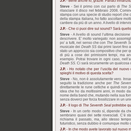
J.P.
- Bene anche io, grazie. Parlaci innanzi
Steve
- Sei il primo con cui parlo di
The S
rilasciare il disco nel febbraio 2006. Comi
stampa con una specie di studio report che c
della stampa italiana, ho fatto ascoltare mol
cantiere da più di un anno. A livello di inter
J.P.
- Che ci puoi dire sul sound? Sarà quell
Steve
- A livello di sound l’ultima decisione
descrivere. E’ molto variegato: non assomig
po’ a tutti, nel senso che con
The Seventh S
musicale dei
Death SS
dai primi lavori fino 
stato un approccio sia compositivo che per q
di più a cose dei primissimi tempi, ma anc
esempio. Potrai trovare in ogni caso, nell’a
Death SS
. Ci sarà sicuramente un qualcosa 
J.P.
- Ho notato che per l’uscita del nuovo d
spieghi il motivo di questa scelta?
Steve
- No, non è assolutamente vero. Inna
seguito la tradizione anche per
The Seven
direttamente le rune celtiche e quindi non p
idea che ho da moltissimi anni, in modo da
nome della band che, mutando nella sua forma
senza doverci per forza fossilizzare in un un
J.P.
- Il logo di
The Seventh Seal
potrebbe qu
Steve
- In un certo modo sì, dipende da che 
sembrano quasi dei sette rovesciati. C’è s
richiama il passato, ma, allo stesso tempo
futuristico, senza dubbio è comunque molto o
J.P.
- In che modo avete lavorato sul nuovo mat