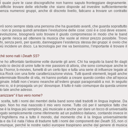
 al quale pure le case discografiche non hanno saputo fronteggiare degnamente.
difficile trovare delle etichette che siano disposte ad investire sufficientemente
uenza numerosi gruppi, anche di discreto livello, faticano a trovare un contratto
o però sono sempre stata una persona che ha guardato avanti, che guarda soprattutto
non si possa quindi arrestare l’evoluzione delle cose: così è e così deve essere.
 evoluzione, bisognerà solo trovare il giusto compromesso in modo che le band
la gente riesca ad ottenere la musica che vuole al minor prezzo possibile. Trovo
ischi, senza però, per questo, danneggiare l’esistenza stessa dei gruppi: è ovvio che
iù incidere un disco. La tecnologia per me va benissimo, l’importante è trovare il
ché sono nati i
Death SS
?
 ho affrontato tantissime volte durante gli anni. Chi ha seguito la band fin dagli
ando io decisi di unire tutte le mie passioni di allora, che sono comunque anche le
a l’horror, b-movies, fumetti di un certo tipo e tutta una serie di influenze legate al
ica Rock con una forte caratterizzazione visiva. Tutti questi elementi, legati anche
 determinate filosofie di vita, mi hanno portato a creare questo combo che all’epoca
nale. Infatti non c’erano neanche all’estero gruppi paragonabili a noi. In seguito
amo io, si è propagata un po’ dovunque. Il tutto è nato comunque da questa unione
sto tale anche adesso.
canizzare” il tuo vero nome?
a scelta, tutti i nomi dei membri della band sono stati tradotti in lingua inglese. Da
mpio. Non ho mai nascosto il mio vero nome. Tutto ciò per il semplice fatto che
se è la lingua più semplice, più musicale e anche per dare un tocco di universalità
rilegato semplicemente come riferimento ad un pubblico italiano, contando invece in
 all’Inghilterra ma a tutto il mondo, dal momento che è la lingua universalmente
ista e da lì è nata l’idea di tradurre tutti i nomi dei componenti dei
Death SS
, non ci
comunque, perché le nostre radici europee traspirano anche dal genere di musica