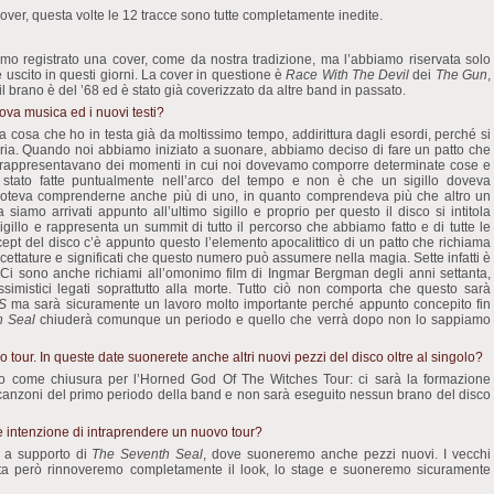
o cover, questa volte le 12 tracce sono tutte completamente inedite.
mo registrato una cover, come da nostra tradizione, ma l’abbiamo riservata solo
è uscito in questi giorni. La cover in questione è
Race With The Devil
dei
The Gun
,
 il brano è del ’68 ed è stato già coverizzato da altre band in passato.
ova musica ed i nuovi testi?
 cosa che ho in testa già da moltissimo tempo, addirittura dagli esordi, perché si
oria. Quando noi abbiamo iniziato a suonare, abbiamo deciso di fare un patto che
lli rappresentavano dei momenti in cui noi dovevamo comporre determinate cose e
o stato fatte puntualmente nell’arco del tempo e non è che un sigillo doveva
teva comprenderne anche più di uno, in quanto comprendeva più che altro un
siamo arrivati appunto all’ultimo sigillo e proprio per questo il disco si intitola
 sigillo e rappresenta un summit di tutto il percorso che abbiamo fatto e di tutte le
.com
cept del disco c’è appunto questo l’elemento apocalittico di un patto che richiama
ccettature e significati che questo numero può assumere nella magia. Sette infatti è
o. Ci sono anche richiami all’omonimo film di Ingmar Bergman degli anni settanta,
ssimistici legati soprattutto alla morte. Tutto ciò non comporta che questo sarà
S
ma sarà sicuramente un lavoro molto importante perché appunto concepito fin
h Seal
chiuderà comunque un periodo e quello che verrà dopo non lo sappiamo
o tour. In queste date suonerete anche altri nuovi pezzi del disco oltre al singolo?
m
lo come chiusura per l’Horned God Of The Witches Tour: ci sarà la formazione
 canzoni del primo periodo della band e non sarà eseguito nessun brano del disco
 intenzione di intraprendere un nuovo tour?
 a supporto di
The Seventh Seal
, dove suoneremo anche pezzi nuovi. I vecchi
tta però rinnoveremo completamente il look, lo stage e suoneremo sicuramente