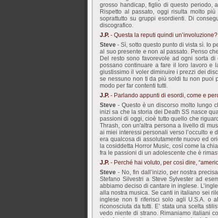
grosso handicap, figlio di questo periodo,
Rispetto al passato, oggi risulta molto più 
soprattutto su gruppi esordienti. Di conseg
discografico.
J.P.
- Questa la reputi quindi un’involuzione?
Steve
- Sì, sotto questo punto di vista sì. I
al suo presente e non al passato. Penso che 
Del resto sono favorevole ad ogni sorta di
possano continuare a fare il loro lavoro e 
giustissimo il voler diminuire i prezzi dei d
se nessuno non ti da più soldi tu non puoi p
modo per far contenti tutti.
J.P.
- Parlando appunti di esordi, come e per
Steve
- Questo è un discorso molto lungo che
inizi sa che la storia dei Death SS nasce qu
passioni di oggi, cioè tutto quello che riguard
Thrash, con un'altra persona a livello di mus
ai miei interessi personali verso l’occulto e
era qualcosa di assolutamente nuovo ed origi
la cosiddetta Horror Music, così come la chi
fra le passioni di un adolescente che è rima
J.P.
- Perché hai voluto, per così dire, “ameri
Steve
- No, fin dall’inizio, per nostra precis
Stefano Silvestri a Steve Sylvester ad ese
abbiamo deciso di cantare in inglese. L’ingle
alla nostra musica. Se canti in italiano sei 
inglese non ti riferisci solo agli U.S.A. o
riconosciuta da tutti. E’ stata una scelta stil
vedo niente di strano. Rimaniamo italiani 