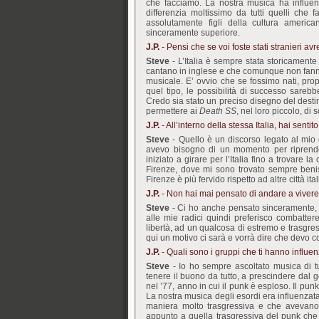
che facciamo. La nostra musica ha influenz
differenzia moltissimo da tutti quelli che
assolutamente figli della cultura americ
sinceramente superiore.
J.P.
- Pensi che se voi foste stati stranieri a
Steve
- L’Italia è sempre stata storicamente 
cantano in inglese e che comunque non fanno
musicale. E’ ovvio che se fossimo nati, pro
quel tipo, le possibilità di successo sareb
Credo sia stato un preciso disegno del destin
permettere ai
Death SS
, nel loro piccolo, di
J.P.
- All’interno della stessa Italia, hai sentito
Steve
- Quello è un discorso legato al mio 
avevo bisogno di un momento per riprende
iniziato a girare per l’Italia fino a trovare 
Firenze, dove mi sono trovato sempre beni
Firenze è più fervido rispetto ad altre città ita
J.P.
- Non hai mai pensato di andare a vivere 
Steve
- Ci ho anche pensato sinceramente, m
alle mie radici quindi preferisco combatter
libertà, ad un qualcosa di estremo e trasgres
qui un motivo ci sarà e vorrà dire che devo co
J.P.
- Quali sono i gruppi che ti hanno influen
Steve
- Io ho sempre ascoltato musica di tu
tenere il buono da tutto, a prescindere dal ge
nel ’77, anno in cui il punk è esploso. Il pu
La nostra musica degli esordi era influenzata 
maniera molto trasgressiva e che avevano 
appunto a quella trasgressiva del punk che