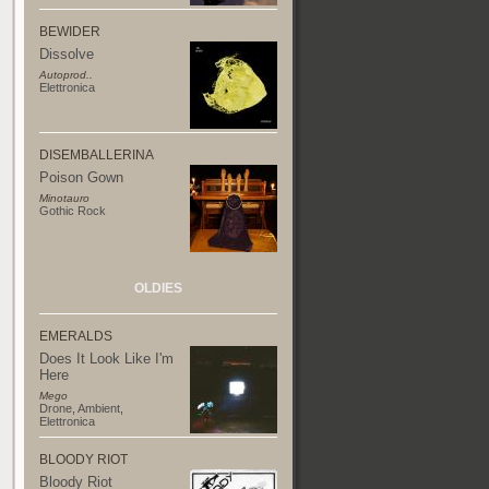
BEWIDER
Dissolve
Autoprod..
Elettronica
DISEMBALLERINA
Poison Gown
Minotauro
Gothic Rock
OLDIES
EMERALDS
Does It Look Like I'm
Here
Mego
Drone
,
Ambient
,
Elettronica
BLOODY RIOT
Bloody Riot