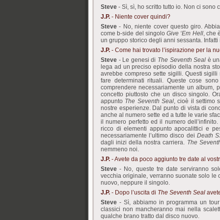
Steve
- Sì, sì, ho scritto tutto io. Non ci son
J.P.
- Niente cover quindi?
Steve
- No, niente cover questo giro. Abbia
come b-side del singolo
Give ‘Em Hell
, che 
un gruppo storico degli anni sessanta. Infatti
J.P.
- Come hai trovato l’ispirazione per la nu
Steve
- Le genesi di
The Seventh Seal
è una
lega ad un preciso episodio della nostra st
avrebbe compreso sette sigilli. Questi sigi
fare determinati rituali. Queste cose son
comprendere necessariamente un album, po
concetto piuttosto che un disco singolo. Ora 
appunto
The Seventh Seal
, cioè il settimo
http://1edpillsforhealth.com/
1edpillsforhealth
nostre esperienze. Dal punto di vista di con
anche al numero sette ed a tutte le varie sfa
il numero perfetto ed il numero dell’infinit
ricco di elementi appunto apocalittici e pe
necessariamente l’ultimo disco dei
Death S
dagli inizi della nostra carriera.
The Sevent
nemmeno noi.
J.P.
- Avete da poco aggiunto tre date al vostr
http://1canadianxpills.com/
1canadianxpills.co
Steve
- No, queste tre date serviranno so
vecchia originale, verranno suonate solo le
nuovo, neppure il singolo.
J.P.
- Dopo l’uscita di
The Seventh Seal
avete
Steve
- Sì, abbiamo in programma un tour
classici non mancheranno mai nella scale
qualche brano tratto dal disco nuovo.