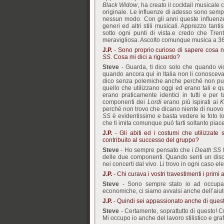
Black Widow
, ha creato il cocktail musicale
originale. Le influenze di adesso sono sempr
nessun modo. Con gli anni queste influenze 
generi ed altri stili musicali. Apprezzo tant
sotto ogni punti di vista.e credo che Tr
meravigliosa. Ascolto comunque musica a 360
J.P.
- Sono proprio curioso di sapere cosa n
SS
. Cosa mi dici a riguardo?
Steve
- Guarda, ti dico solo che quando vid
quando ancora qui in Italia non li conoscev
dico senza polemiche anche perché non può 
quello che utilizzano oggi ed erano tali e 
erano praticamente identici in tutti e pe
componenti dei
Lordi
erano più ispirati ai
K
perché non trovo che dicano niente di nuovo, p
SS
è evidentissimo e basta vedere le foto lo
che ti imita comunque può farti soltanto piac
J.P.
- Gli abiti ed i costumi che utilizzate
contribuito al successo del gruppo?
Steve
- Ho sempre pensato che i
Death SS
f
delle due componenti. Quando senti un disco, 
nei concerti dal vivo. Li trovo in ogni caso 
J.P.
- Chi curava i vostri travestimenti i primi 
Steve
- Sono sempre stato io ad occuparme
economiche, ci siamo avvalsi anche dell’aiuto
J.P.
- Quindi sei appassionato anche di ques
Steve
- Certamente, soprattutto di questo! Cur
Mi occupo io anche del lavoro stilistico e gra