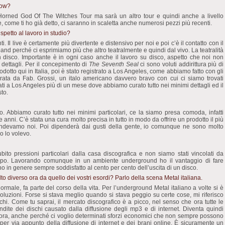
how?
Horned God Of The Witches Tour ma sarà un altro tour e quindi anche a livello
, come ti ho già detto, ci saranno in scaletta anche numerosi pezzi più recenti.
spetto al lavoro in studio?
Il live è certamente più divertente e distensivo per noi e poi c’è il contatto con il
e band perché ci esprimiamo più che altro teatralmente e quindi dal vivo. La teatralità
 disco. Importante è in ogni caso anche il lavoro su disco, aspetto che noi non
dettagli. Per il concepimento di
The Seventh Seal
ci sono voluti addirittura più di
dotto qui in Italia, poi è stato registrato a Los Angeles, come abbiamo fatto con gli
urata da Fab. Grossi, un italo americano davvero bravo con cui ci siamo trovati
ati a Los Angeles più di un mese dove abbiamo curato tutto nei minimi dettagli ed il
sto.
o. Abbiamo curato tutto nei minimi particolari, ce la siamo presa comoda, infatti
 anni. C’è stata una cura molto precisa in tutto in modo da offrire un prodotto il più
ntendevamo noi. Poi dipenderà dai gusti della gente, io comunque ne sono molto
io lo volevo.
ito pressioni particolari dalla casa discografica e non siamo stati vincolati da
 tipo. Lavorando comunque in un ambiente underground ho il vantaggio di fare
o in genere sempre soddisfatto al cento per cento dell’uscita di un disco.
to diverso ora da quello dei vostri esordi? Parlo della scena Metal italiana.
normale, fa parte del corso della vita. Per l’underground Metal italiano a volte si è
nvoluzioni. Forse si stava meglio quando si stava peggio su certe cose, mi riferisco
schi. Come tu saprai, il mercato discografico è a picco, nel senso che ora tutte le
ndite dei dischi causato dalla diffusione degli mp3 e di internet. Diventa quindi
hi ora, anche perché ci voglio determinati sforzi economici che non sempre possono
e per via appunto della diffusione di internet e dei brani online. È sicuramente un