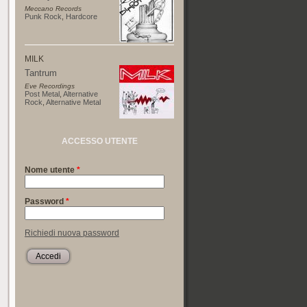
Meccano Records
Punk Rock
,
Hardcore
MILK
Tantrum
Eve Recordings
Post Metal
,
Alternative
Rock
,
Alternative Metal
ACCESSO UTENTE
Nome utente
*
Password
*
Richiedi nuova password