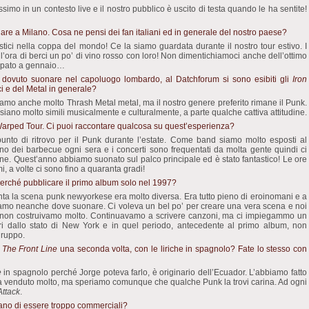
imo in un contesto live e il nostro pubblico è uscito di testa quando le ha sentite!
re a Milano. Cosa ne pensi dei fan italiani ed in generale del nostro paese?
tastici nella coppa del mondo! Ce la siamo guardata durante il nostro tour estivo. I
l’ora di berci un po’ di vino rosso con loro! Non dimentichiamoci anche dell’ottimo
icipato a gennaio…
 dovuto suonare nel capoluogo lombardo, al Datchforum si sono esibiti gli
Iron
i e del Metal in generale?
tiamo anche molto Thrash Metal metal, ma il nostro genere preferito rimane il Punk.
! siano molto simili musicalmente e culturalmente, a parte qualche cattiva attitudine.
Warped Tour. Ci puoi raccontare qualcosa su quest’esperienza?
nto di ritrovo per il Punk durante l’estate. Come band siamo molto esposti al
no dei barbecue ogni sera e i concerti sono frequentati da molta gente quindi ci
one. Quest’anno abbiamo suonato sul palco principale ed è stato fantastico! Le ore
i, a volte ci sono fino a quaranta gradi!
perché pubblicare il primo album solo nel 1997?
nta la scena punk newyorkese era molto diversa. Era tutto pieno di eroinomani e a
vamo neanche dove suonare. Ci voleva un bel po’ per creare una vera scena e noi
 non costruivamo molto. Continuavamo a scrivere canzoni, ma ci impiegammo un
ri dallo stato di New York e in quel periodo, antecedente al primo album, non
gruppo.
 The Front Line
una seconda volta, con le liriche in spagnolo? Fate lo stesso con
e
in spagnolo perché Jorge poteva farlo, è originario dell’Ecuador. L’abbiamo fatto
a venduto molto, ma speriamo comunque che qualche Punk la trovi carina. Ad ogni
ttack
.
usano di essere troppo commerciali?