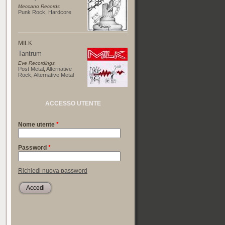
Meccano Records
Punk Rock
,
Hardcore
MILK
Tantrum
Eve Recordings
Post Metal
,
Alternative
Rock
,
Alternative Metal
ACCESSO UTENTE
Nome utente
*
Password
*
Richiedi nuova password