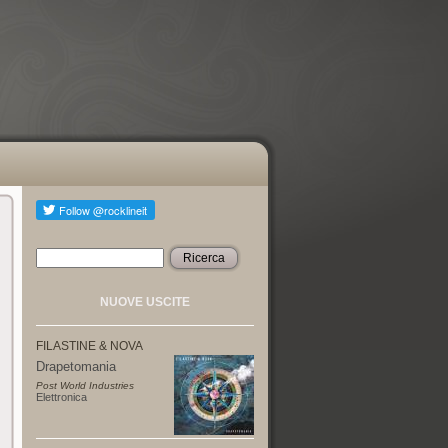
Ricerca
Form di ricerca
NUOVE USCITE
FILASTINE & NOVA
Drapetomania
Post World Industries
Elettronica