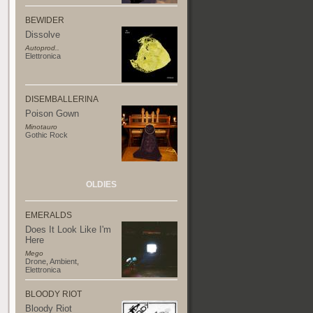
BEWIDER
Dissolve
Autoprod..
Elettronica
DISEMBALLERINA
Poison Gown
Minotauro
Gothic Rock
OLDIES
EMERALDS
Does It Look Like I'm
Here
Mego
Drone
,
Ambient
,
Elettronica
BLOODY RIOT
Bloody Riot