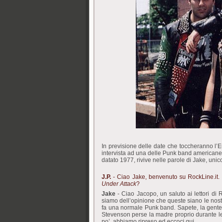
In previsione delle date che toccheranno l’Eu
intervista ad una delle Punk band americane pi
datato 1977, rivive nelle parole di Jake, unic
J.P.
- Ciao Jake, benvenuto su RockLine.it. Gra
Under Attack
?
Jake
- Ciao Jacopo, un saluto ai lettori di Ro
siamo dell’opinione che queste siano le nost
fa una normale Punk band. Sapete, la gente 
Stevenson perse la madre proprio durante le
po’, abbiamo ripreso ed eccoci qui.