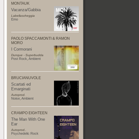
MONTAUK
Vacanza/Gabbia
Labellascheggia
Emo
PAOLO SPACCAMONTI & RAMON
MORO
I Cormorani
Dunque - Superbudda
Post Rock
,
Ambient
BRUCIANUVOLE
Scartati ed
Emarginati
Autoprod.
Noise
,
Ambient
CRAMPO EIGHTEEN
The Man With One
Ear
Autoprod..
Psychedelic Rock