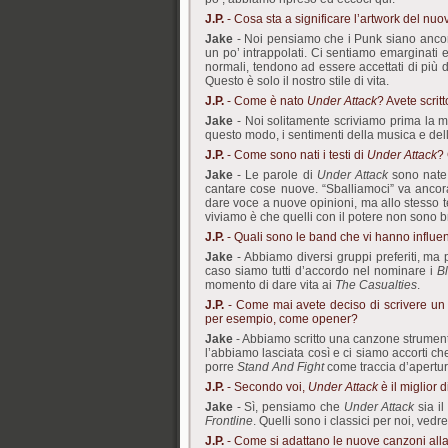
J.P.
- Cosa sta a significare l’artwork del nu
Jake
- Noi pensiamo che i Punk siano ancora
un po’ intrappolati. Ci sentiamo emarginati
normali, tendono ad essere accettati di più d
Questo è solo il nostro stile di vita.
J.P.
- Come è nato
Under Attack
? Avete scrit
Jake
- Noi solitamente scriviamo prima la mu
questo modo, i sentimenti della musica e de
J.P.
- Come sono nati i testi di
Under Attack
?
Jake
- Le parole di
Under Attack
sono nate 
cantare cose nuove. “Sballiamoci” va ancora
dare voce a nuove opinioni, ma allo stesso t
viviamo è che quelli con il potere non sono br
J.P.
- Quali sono le band che vi hanno influe
Jake
- Abbiamo diversi gruppi preferiti, ma p
caso siamo tutti d’accordo nel nominare i
Bl
momento di dare vita ai
The Casualties
.
J.P.
- Come mai avete deciso di scrivere un 
per esempio, come opener?
Jake
- Abbiamo scritto una canzone strument
l’abbiamo lasciata così e ci siamo accorti c
porre
Stand And Fight
come traccia d’apertu
J.P.
- Secondo voi,
Under Attack
è il miglior 
Jake
- Sì, pensiamo che
Under Attack
sia i
Frontline
. Quelli sono i classici per noi, ved
J.P.
- Come si adattano le nuove canzoni alla