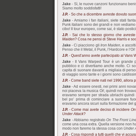
Jake
- Sì, le nuove canzoni funzionano beniss
Siamo molto soddisfatti!
J.P.
- So che a dicembre avreste dovuto suona
Jake
- Amiamo i fan italiani, siete stati fan
Punk italiani sono dei grandi e non vediamo 
cibo! Il tour europeo, come sai, è stato post
J.P.
- Sai che lo stesso giorno che avreste
Maiden
? Cosa ne pensi di Steve Harris e soc
Jake
- Ci piacciono gli
Iron Maiden
, e ascol
Penso che il Metal, il Punk, l’Hardcore e l’Oi
J.P.
- Quest’anno avete partecipato al Vans 
Jake
- Il Vans Warped Tour è un grande pu
pubblico e ci divertiamo anche molto. Ci so
capita di suonare davanti a migliaia di pers
di viaggio sono tante e i giorni sono caldissim
J.P.
- Come band siete nati nel 1990, allora 
Jake
- Ad essere onesti, nei primi anni nova
noi piaceva la musica Oi!, quindi non trova
eravamo sempre per strada ubriachi quindi
bel po’ prima di cominciare a suonare fuo
eravamo ancora sicuri sulla formazione del 
J.P.
- Come mai avete deciso di incidere
On
Under Attack
?
Jake
- Abbiamo registrato
On The Front Lin
come una cosa extra. Quella versione non h
modo non faremo la stessa cosa con
Under A
J.P.
- Cosa rispondi a tutti quelli che vi acc