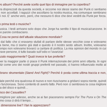
ovo album? Perché avete scelto quel tipo di immagine per la copertina?
 disprezzati da questa società, e siccome noi stessi siamo dei Punk ci sentiamo
 e non accettati. I ragazzi che ascoltano la nostra musica, ma comunque sembrano
i noi. E’ anche vero, però, che nessuno ti dice che devi vestirti da Punk per forza.
to prima testi o musiche?
sica. I testi arrivano solo dopo che Jorge ha sentito il tipo di musica/canzone. In
lle parole combaciano.
 Cosa ne pensi dell’attuale situazione mondiale?
dal fatto che ci eravamo stufati di parlare delle stesse vecchie cose e volevamo
 bene, ma ci siamo già stati e questo è il nostro sesto album. Inoltre, volevamo
empo non volevamo trovarci a cantare di politica. La mia opinion del mondo in cui
ave persone, è tutto basato sull’odio e l’avarizia!
nzato maggiormente? Quali invece le tue preferite?
er la maggior parte ci piace il Punk internazionale dei primi anni ottanta. In ogni
itz
come uno dei nostri gruppi preferiti nel passato, ci hanno influenzato molto al
brano strumentale (
Stand And Fight
)? Perché è posta come ultima traccia e non,
ale perché era qualcosa di nuovo e non riuscivamo a gridarci sopra niente, quindi
he funzionava. Sono contento di averlo fatto. Però non ci sembrava la cosa migliore
ra del disco e quindi…
disco dei
Casualties
?
l migliore per adesso, anche se ai fan piaceranno sempre
For The Punx
e
On The
remo cosa ci dirà il tempo…
 dimensione live? I fan le apprezzano?