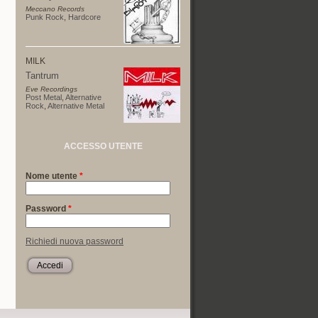
Meccano Records
Punk Rock
,
Hardcore
MILK
Tantrum
Eve Recordings
Post Metal
,
Alternative
Rock
,
Alternative Metal
ACCESSO UTENTE
Nome utente
*
Password
*
Richiedi nuova password