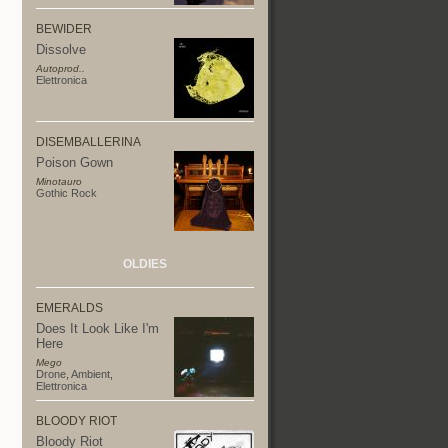
BEWIDER
Dissolve
Autoprod..
Elettronica
DISEMBALLERINA
Poison Gown
Minotauro
Gothic Rock
OLDIES
EMERALDS
Does It Look Like I'm
Here
Mego
Drone
,
Ambient
,
Elettronica
BLOODY RIOT
Bloody Riot