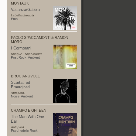
MONTAUK
Vacanza/Gabbia
Labellascheggia
Emo
PAOLO SPACCAMONTI & RAMON
MORO
I Cormorani
Dunque - Superbudda
Post Rock
,
Ambient
BRUCIANUVOLE
Scartati ed
Emarginati
Autoprod.
Noise
,
Ambient
CRAMPO EIGHTEEN
The Man With One
Ear
Autoprod..
Psychedelic Rock