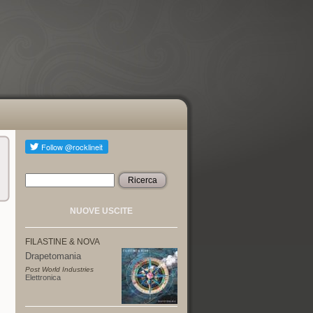
Ricerca
Form di ricerca
NUOVE USCITE
FILASTINE & NOVA
Drapetomania
Post World Industries
Elettronica