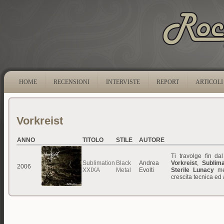
HOME
RECENSIONI
INTERVISTE
REPORT
ARTICOLI
Vorkreist
ANNO
TITOLO
STILE
AUTORE
Ti travolge fin da
Sublimation
Black
Andrea
Vorkreist
,
Sublim
2006
XXIXA
Metal
Evolti
Sterile Lunacy
met
crescita tecnica ed 