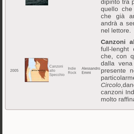
dipinto tr
quello che
che già an
andrà a sen
nel lettore.
Canzoni a
full-lenght
che, con q
dalla vena
Canzoni
Indie
Alessandro
presente n
2005
allo
Rock
Emmi
Specchio
particola
Circolo
,da
canzoni Ind
molto raffin