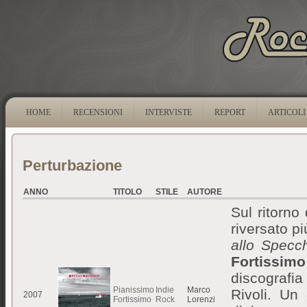
HOME
RECENSIONI
INTERVISTE
REPORT
ARTICOLI
Perturbazione
ANNO
TITOLO
STILE
AUTORE
Sul ritorno
riversato p
allo Specc
Fortissimo
discografi
Pianissimo
Indie
Marco
Rivoli. Un 
2007
Fortissimo
Rock
Lorenzi