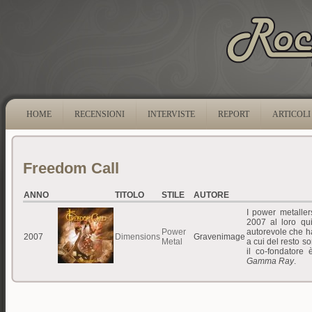
HOME
RECENSIONI
INTERVISTE
REPORT
ARTICOLI
Freedom Call
ANNO
TITOLO
STILE
AUTORE
I power metalle
2007 al loro qui
Power
autorevole che h
2007
Dimensions
Gravenimage
Metal
a cui del resto so
il co-fondatore
Gamma Ray
.