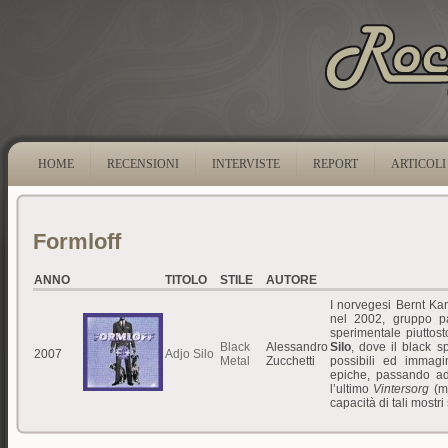
HOME
RECENSIONI
INTERVISTE
REPORT
ARTICOLI
Formloff
ANNO
TITOLO
STILE
AUTORE
I norvegesi Bernt Ka
nel 2002, gruppo pa
sperimentale piuttos
Black
Alessandro
Silo
, dove il black s
2007
Adjo Silo
Metal
Zucchetti
possibili ed immagi
epiche, passando ad
l’ultimo
Vintersorg
(ma
capacità di tali mostri