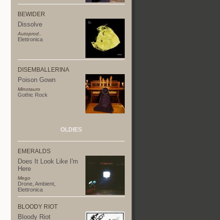
BEWIDER
Dissolve
Autoprod..
Elettronica
DISEMBALLERINA
Poison Gown
Minotauro
Gothic Rock
OLDIES
EMERALDS
Does It Look Like I'm
Here
Mego
Drone
,
Ambient
,
Elettronica
BLOODY RIOT
Bloody Riot