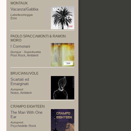
MONTAUK
Vacanza/Gabbia
Labellascheggia
Emo
PAOLO SPACCAMONTI & RAMON
MORO
I Cormorani
Dunque - Superbudda
Post Rock
,
Ambient
BRUCIANUVOLE
Scartati ed
Emarginati
Autoprod.
Noise
,
Ambient
CRAMPO EIGHTEEN
The Man With One
Ear
Autoprod..
Psychedelic Rock