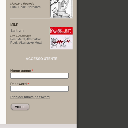
Meccano Records
Punk Rock
,
Hardcore
MILK
Tantrum
Eve Recordings
Post Metal
,
Alternative
Rock
,
Alternative Metal
ACCESSO UTENTE
Nome utente
*
Password
*
Richiedi nuova password