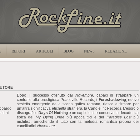
E
REPORT
ARTICOLI
BLOG
NEWS
REDAZIONE
UTORE
Dopo il successo ottenuto dai
Novembre
, capaci di strappare un
contratto alla prestigiosa Peaceville Records, i
Foreshadowing
, nuovo
sestetto emergente della scena gotica romana, riesce a firmare per
doardo
un’altra significativa etichetta straniera, la Candleliht Records. L’esordio
aldini
discografico
Days Of Nothing
è un capitolo che conserva la decadenza
tipica dei
My Dying Bride
più apocalittici e dei
Paradise Lost
più
nichilisti, arricchendo il tutto con la melodia romantica propria dei
concittadini
Novembre
.