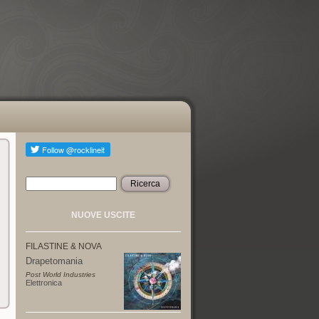
Ricerca
Form di ricerca
NUOVE USCITE
FILASTINE & NOVA
Drapetomania
Post World Industries
Elettronica