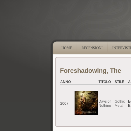
HOME
RECENSIONI
INTERVIST
Foreshadowing, The
ANNO
TITOLO
STILE
A
Days of
Gothic
E
2007
Nothing
Metal
B