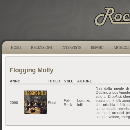
HOME
RECENSIONI
INTERVISTE
REPORT
ARTICOLI
Flogging Molly
ANNO
TITOLO
STILE
AUTORE
Nati dalla mente d
Dublino a Los Angele
solo ai
Dropkick Mur
Folk
Lorenzo
scena punk-folk ameri
2008
Float
Rock
Iotti
che mischia il folk i
cantautoriale america
strumenti acustici (
sempre veloce, energ