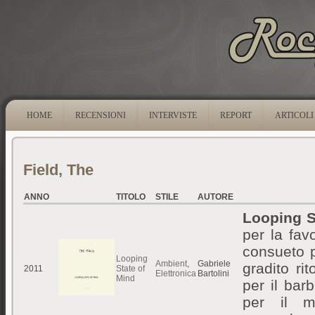
HOME
RECENSIONI
INTERVISTE
REPORT
ARTICOLI
Field, The
ANNO
TITOLO
STILE
AUTORE
Looping S
per la fav
consueto 
Looping
Ambient
,
Gabriele
gradito ri
2011
State of
Elettronica
Bartolini
Mind
per il bar
per il mo