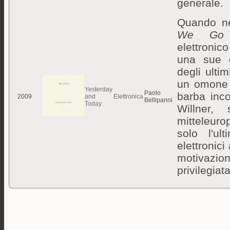
generale.
Quando n
We Go 
elettronic
una sue d
degli ulti
un omone d
Yesterday
Paolo
barba inc
2009
and
Elettronica
Bellipanni
Today
Willner,
mitteleuro
solo l'ul
elettronici
motivazion
privilegia