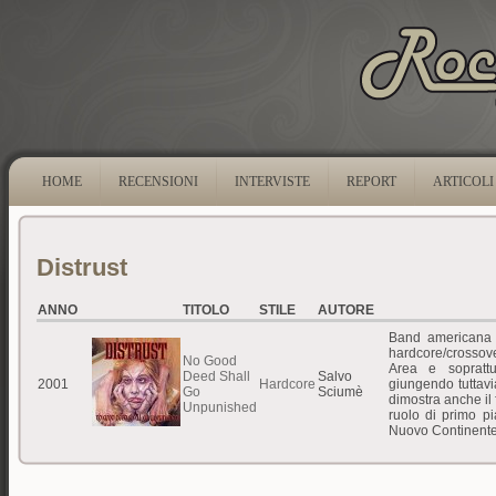
HOME
RECENSIONI
INTERVISTE
REPORT
ARTICOLI
Distrust
ANNO
TITOLO
STILE
AUTORE
Band americana 
hardcore/crossov
No Good
Area e soprattut
Deed Shall
Salvo
2001
Hardcore
giungendo tuttavi
Go
Sciumè
dimostra anche il 
Unpunished
ruolo di primo pi
Nuovo Continente