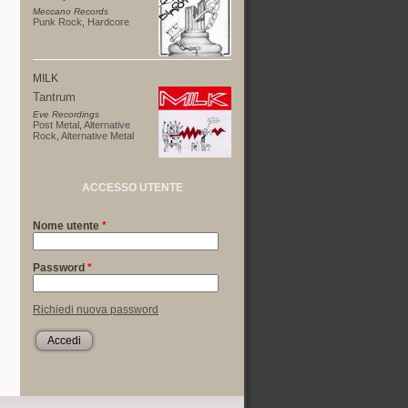
Meccano Records
Punk Rock
,
Hardcore
MILK
Tantrum
Eve Recordings
Post Metal
,
Alternative
Rock
,
Alternative Metal
ACCESSO UTENTE
Nome utente
*
Password
*
Richiedi nuova password