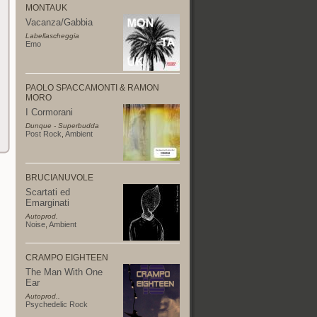
MONTAUK
Vacanza/Gabbia
Labellascheggia
Emo
PAOLO SPACCAMONTI & RAMON
MORO
I Cormorani
Dunque - Superbudda
Post Rock
,
Ambient
BRUCIANUVOLE
Scartati ed
Emarginati
Autoprod.
Noise
,
Ambient
CRAMPO EIGHTEEN
The Man With One
Ear
Autoprod..
Psychedelic Rock