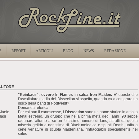
E
REPORT
ARTICOLI
BLOG
NEWS
REDAZIONE
AUTORE
“Reinkaos”: ovvero In Flames in salsa Iron Maiden.
E’ questo che
l’ascoltatore medio dei Dissection si aspetta, quando va a comprare un
disco della band di Nödtveidt?
Domanda retorica.
ioele
Per chi non li conoscesse, i
Dissection
sono un nome storico in ambito
Nasi
Metal estremo, un gruppo che nella prima metà degli anni ’90 seppe
radunare attorno a sé un foltissimo numero di fans, attratti da quella
miscela gelida e nerissima di Black melodico e spunti Death, unita a
certe venature di scuola Maideniana, rintracciabili specialmente nei
solos.