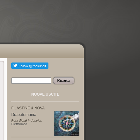
Ricerca
Form di ricerca
NUOVE USCITE
FILASTINE & NOVA
Drapetomania
Post World Industries
Elettronica