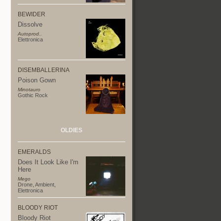
BEWIDER
Dissolve
Autoprod..
Elettronica
DISEMBALLERINA
Poison Gown
Minotauro
Gothic Rock
OLDIES
EMERALDS
Does It Look Like I'm
Here
Mego
Drone
,
Ambient
,
Elettronica
BLOODY RIOT
Bloody Riot