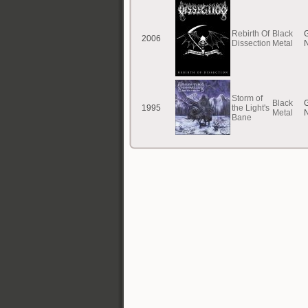
Rebirth Of
Black
G
2006
Dissection
Metal
Storm of
Black
G
1995
the Light's
Metal
Bane