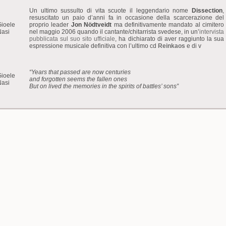
Un ultimo sussulto di vita scuote il leggendario nome
Dissection
,
resuscitato un paio d’anni fa in occasione della scarcerazione del
ioele
proprio leader
Jon Nödtveidt
ma definitivamente mandato al cimitero
Nasi
nel maggio 2006 quando il cantante/chitarrista svedese, in un’
intervista
pubblicata sul suo sito ufficiale
, ha dichiarato di aver raggiunto la sua
espressione musicale definitiva con l’ultimo cd
Reinkaos
e di v
“Years that passed are now centuries
ioele
and forgotten seems the fallen ones
Nasi
But on lived the memories in the spirits of battles’ sons”