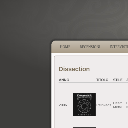
HOME
RECENSIONI
INTERVIST
Dissection
ANNO
TITOLO
STILE
Death
G
2006
Reinkaos
Metal