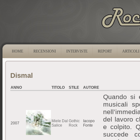
HOME
RECENSIONI
INTERVISTE
REPORT
ARTICOLI
Dismal
ANNO
TITOLO
STILE
AUTORE
Quando si e
musicali sp
nell’immedia
del lavoro 
Miele Dal
Gothic
Iacopo
2007
Salice
Rock
Fonte
e colpito. 
succede 