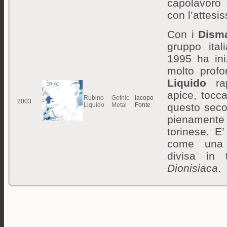
capolavoro
con l’attesi
Con i
Dism
gruppo ita
1995 ha ini
molto profo
Liquido
rap
apice, tocc
Rubino
Gothic
Iacopo
2003
Liquido
Metal
Fonte
questo seco
pienamente i
torinese. E
come una r
divisa in 
Dionisiaca
.